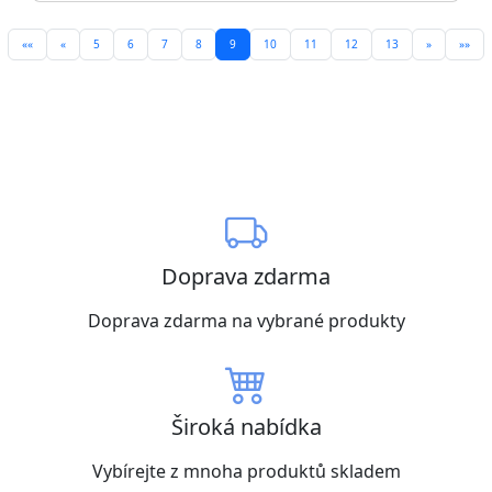
««
«
5
6
7
8
9
10
11
12
13
»
»»
Doprava zdarma
Doprava zdarma na vybrané produkty
Široká nabídka
Vybírejte z mnoha produktů skladem