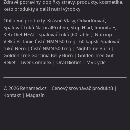
Zdravé potraviny, doplňky stravy,
produkty
, kosmetika,
keto produkty a další
nutri
výrobky
Oblíbené produkty:
Krásné Vlasy
,
Odvodňovač
,
Spalovač tuků NaturalProtein
,
Stop Hlad
,
Imunita +
,
KetoDiet HEAT - spalovač tuků (60 tablet)
,
Nutriop -
Velká Británie Čisté NMN 500 mg - 60 kapslí
,
Spalovač
tuků Nero
|
Čisté NMN 500 mg
|
Nighttime Burn
|
Golden Tree Garcinia Belly Burn
|
Golden Tree Gut
Relief
|
Liver Complex
|
Oral Biotics
|
My Cycle
© 2026
Rehamed.cz
| Cenový srovnávač produktů |
Kontakt
|
Magazín