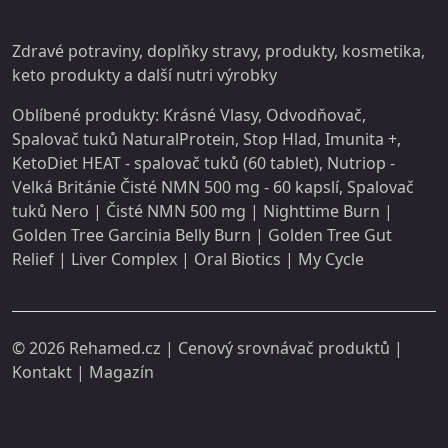
Zdravé potraviny, doplňky stravy,
produkty
, kosmetika,
keto produkty a další
nutri
výrobky
Oblíbené produkty:
Krásné Vlasy
,
Odvodňovač
,
Spalovač tuků NaturalProtein
,
Stop Hlad
,
Imunita +
,
KetoDiet HEAT - spalovač tuků (60 tablet)
,
Nutriop -
Velká Británie Čisté NMN 500 mg - 60 kapslí
,
Spalovač
tuků Nero
|
Čisté NMN 500 mg
|
Nighttime Burn
|
Golden Tree Garcinia Belly Burn
|
Golden Tree Gut
Relief
|
Liver Complex
|
Oral Biotics
|
My Cycle
© 2026
Rehamed.cz
| Cenový srovnávač produktů |
Kontakt
|
Magazín