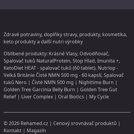
Zdravé potraviny, doplňky stravy,
produkty
, kosmetika,
keto produkty a další
nutri
výrobky
Oblíbené produkty:
Krásné Vlasy
,
Odvodňovač
,
Spalovač tuků NaturalProtein
,
Stop Hlad
,
Imunita +
,
KetoDiet HEAT - spalovač tuků (60 tablet)
,
Nutriop -
Velká Británie Čisté NMN 500 mg - 60 kapslí
,
Spalovač
tuků Nero
|
Čisté NMN 500 mg
|
Nighttime Burn
|
Golden Tree Garcinia Belly Burn
|
Golden Tree Gut
Relief
|
Liver Complex
|
Oral Biotics
|
My Cycle
© 2026
Rehamed.cz
| Cenový srovnávač produktů |
Kontakt
|
Magazín