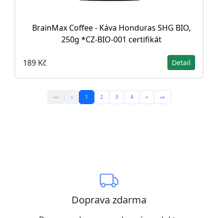
BrainMax Coffee - Káva Honduras SHG BIO,
250g *CZ-BIO-001 certifikát
189 Kč
Detail
««
«
1
2
3
4
»
»»
Doprava zdarma