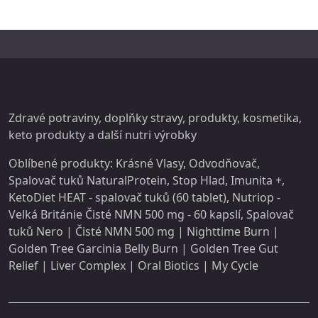
Zdravé potraviny, doplňky stravy,
produkty
, kosmetika,
keto produkty a další
nutri
výrobky
Oblíbené produkty:
Krásné Vlasy
,
Odvodňovač
,
Spalovač tuků NaturalProtein
,
Stop Hlad
,
Imunita +
,
KetoDiet HEAT - spalovač tuků (60 tablet)
,
Nutriop -
Velká Británie Čisté NMN 500 mg - 60 kapslí
,
Spalovač
tuků Nero
|
Čisté NMN 500 mg
|
Nighttime Burn
|
Golden Tree Garcinia Belly Burn
|
Golden Tree Gut
Relief
|
Liver Complex
|
Oral Biotics
|
My Cycle