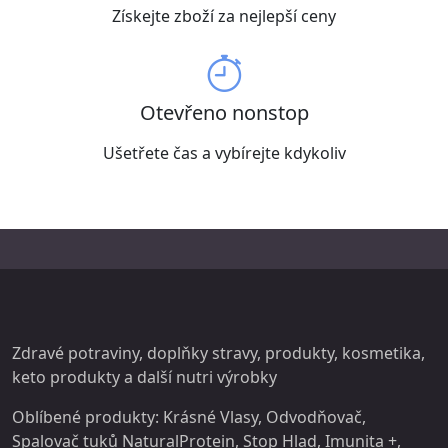
Získejte zboží za nejlepší ceny
Otevřeno nonstop
Ušetřete čas a vybírejte kdykoliv
Zdravé potraviny, doplňky stravy,
produkty
, kosmetika,
keto produkty a další
nutri
výrobky
Oblíbené produkty:
Krásné Vlasy
,
Odvodňovač
,
Spalovač tuků NaturalProtein
,
Stop Hlad
,
Imunita +
,