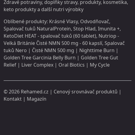
Zdravé potraviny, doplňky stravy,
produkty
, kosmetika,
keto produkty a další
nutri
výrobky
Oblíbené produkty:
Krásné Vlasy
,
Odvodňovač
,
Spalovač tuků NaturalProtein
,
Stop Hlad
,
Imunita +
,
KetoDiet HEAT - spalovač tuků (60 tablet)
,
Nutriop -
Velká Británie Čisté NMN 500 mg - 60 kapslí
,
Spalovač
tuků Nero
|
Čisté NMN 500 mg
|
Nighttime Burn
|
Golden Tree Garcinia Belly Burn
|
Golden Tree Gut
Relief
|
Liver Complex
|
Oral Biotics
|
My Cycle
© 2026
Rehamed.cz
| Cenový srovnávač produktů |
Kontakt
|
Magazín