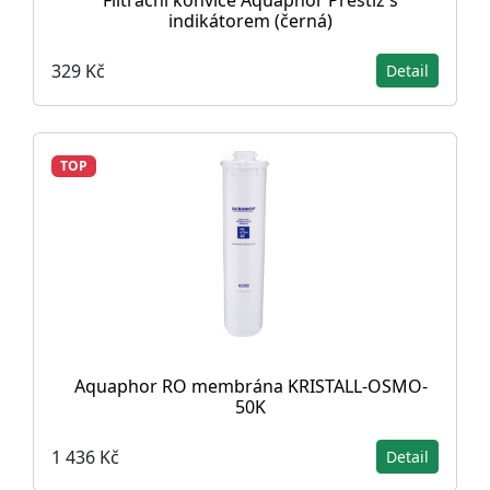
Filtrační konvice Aquaphor Prestiž s
indikátorem (černá)
329 Kč
Detail
TOP
Aquaphor RO membrána KRISTALL-OSMO-
50K
1 436 Kč
Detail