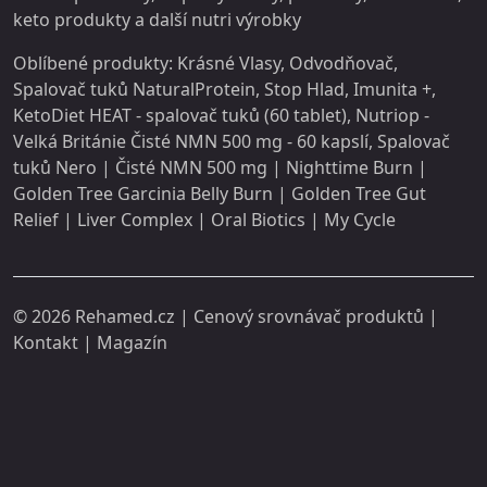
keto produkty a další
nutri
výrobky
Oblíbené produkty:
Krásné Vlasy
,
Odvodňovač
,
Spalovač tuků NaturalProtein
,
Stop Hlad
,
Imunita +
,
KetoDiet HEAT - spalovač tuků (60 tablet)
,
Nutriop -
Velká Británie Čisté NMN 500 mg - 60 kapslí
,
Spalovač
tuků Nero
|
Čisté NMN 500 mg
|
Nighttime Burn
|
Golden Tree Garcinia Belly Burn
|
Golden Tree Gut
Relief
|
Liver Complex
|
Oral Biotics
|
My Cycle
© 2026
Rehamed.cz
| Cenový srovnávač produktů |
Kontakt
|
Magazín