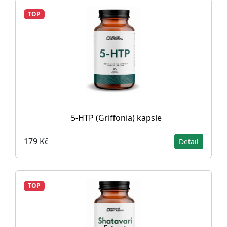
TOP
5-HTP (Griffonia) kapsle
179 Kč
Detail
TOP