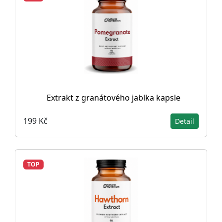
Extrakt z granátového jablka kapsle
199 Kč
Detail
TOP