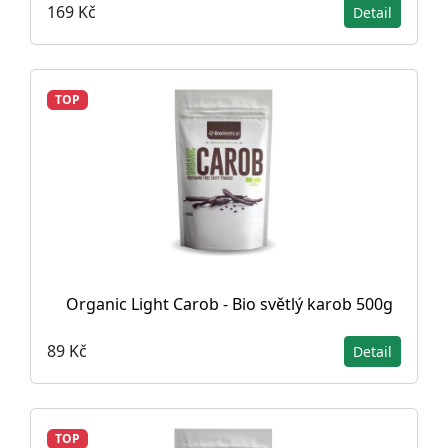
169 Kč
Detail
TOP
Organic Light Carob - Bio světlý karob 500g
89 Kč
Detail
TOP