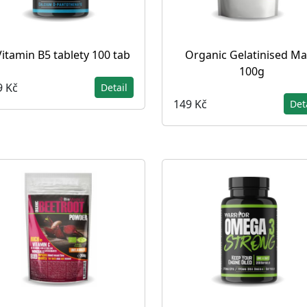
Vitamin B5 tablety 100 tab
Organic Gelatinised M
100g
9 Kč
Detail
149 Kč
Det