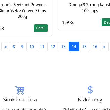
rganic Beetroot Powder -
Omega 3 Strong kapsl
Bio prášek z červené řepy
100 caps
200g
169 Kč
Det
 Kč
Detail
«
8
9
10
11
12
13
14
15
16
»
Široká nabídka
Nízké ceny
írejte z mnoha produktů
Získejte zboží za nejlepší