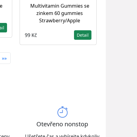
e
Multivitamin Gummies se
zinkem 60 gummies
Strawberry/Apple
ail
99 Kč
Detail
»»
Otevřeno nonstop
 ceny
Ušetřete čas a vybírejte kdykoliv