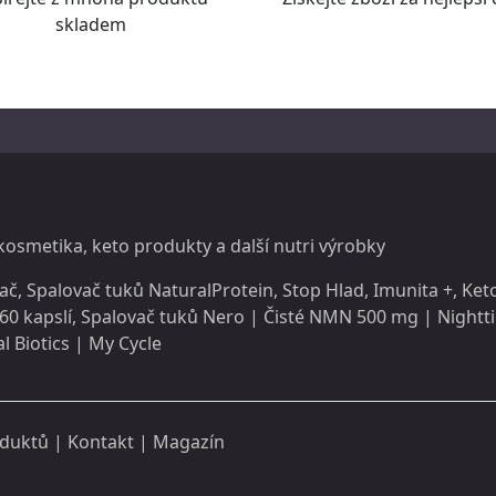
skladem
 kosmetika, keto produkty a další
nutri
výrobky
ač
,
Spalovač tuků NaturalProtein
,
Stop Hlad
,
Imunita +
,
Keto
60 kapslí
,
Spalovač tuků Nero
|
Čisté NMN 500 mg
|
Nightt
l Biotics
|
My Cycle
oduktů |
Kontakt
|
Magazín