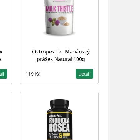
w
Ostropestřec Mariánský
s
prášek Natural 100g
119 Kč
ail
Detail