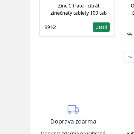
Zinc Citrate - citrát
O
zinečnatý tablety 100 tab
99 Kč
Detail
99
««
Doprava zdarma
Doprava zdarma na vybrané
Vyb