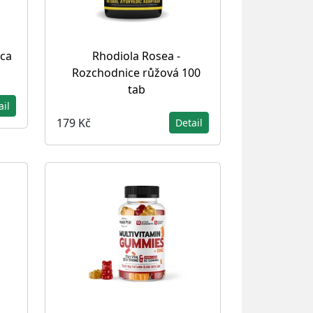
aca
Rhodiola Rosea -
Rozchodnice růžová 100
tab
ail
179 Kč
Detail