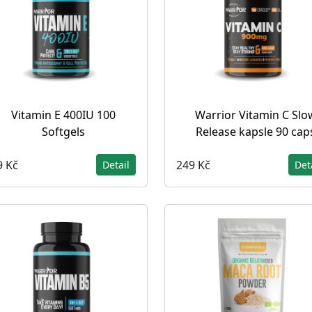
Vitamin E 400IU 100
Warrior Vitamin C Slo
Softgels
Release kapsle 90 cap
9 Kč
249 Kč
Detail
Det