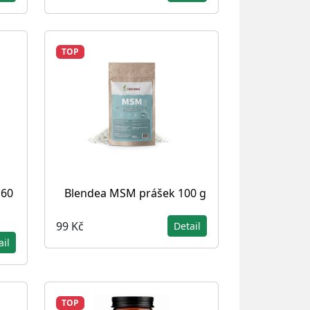
TOP
 60
Blendea MSM prášek 100 g
99 Kč
Detail
ail
TOP