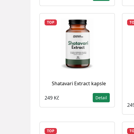
TOP
T
Shatavari Extract kapsle
249 Kč
Detail
24
TOP
T