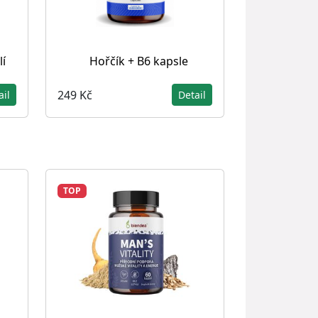
lí
Hořčík + B6 kapsle
249 Kč
ail
Detail
TOP