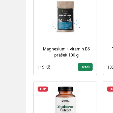
Magnesium + vitamin B6
prášek 100 g
119 Kč
18
Detail
TOP
T