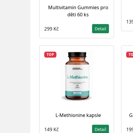
Multivitamin Gummies pro
děti 60 ks
13
299 Kč
Detail
TOP
T
L-Methionine kapsle
G
149 Kč
19
Detail