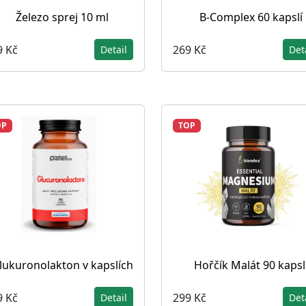
Železo sprej 10 ml
B-Complex 60 kapslí
9 Kč
269 Kč
Detail
Det
OP
TOP
lukuronolakton v kapslích
Hořčík Malát 90 kapsl
9 Kč
299 Kč
Detail
Det