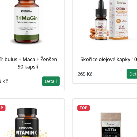
Tribulus + Maca + Ženšen
Skořice olejové kapky 10
90 kapslí
265 Kč
Det
9 Kč
Detail
OP
TOP