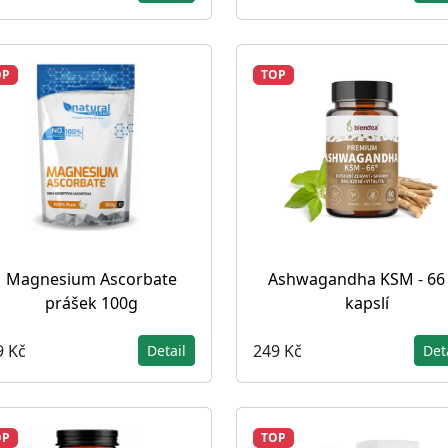
OP
TOP
Magnesium Ascorbate
Ashwagandha KSM - 66
prášek 100g
kapslí
9 Kč
249 Kč
Detail
Det
OP
TOP