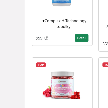
L+Complex H-Technology
tobolky
999 Kč
Detail
55
TOP
T