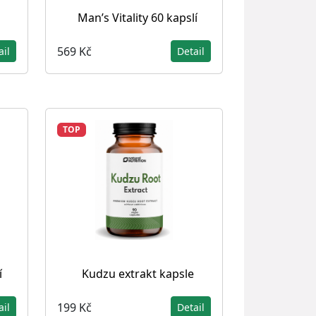
Man’s Vitality 60 kapslí
569 Kč
ail
Detail
TOP
í
Kudzu extrakt kapsle
199 Kč
ail
Detail