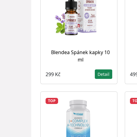
Blendea Spánek kapky 10
ml
299 Kč
49
Detail
TOP
T