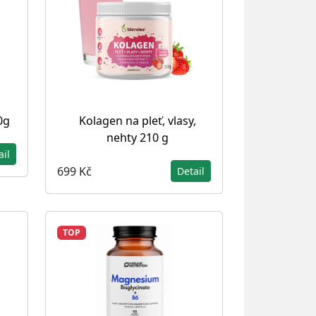
0g
Kolagen na pleť, vlasy,
nehty 210 g
ail
699 Kč
Detail
TOP