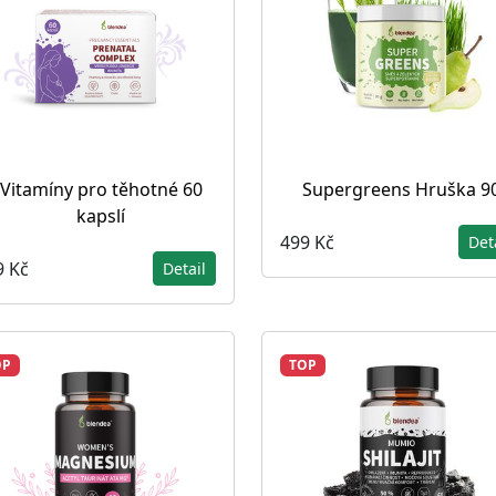
Vitamíny pro těhotné 60
Supergreens Hruška 9
kapslí
499 Kč
Det
9 Kč
Detail
OP
TOP