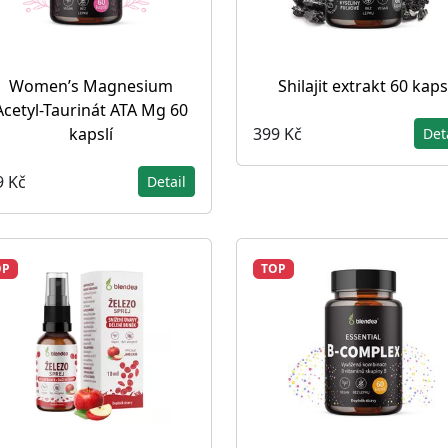
Women’s Magnesium
Shilajit extrakt 60 kaps
Acetyl-Taurinát ATA Mg 60
399 Kč
kapslí
Det
9 Kč
Detail
OP
TOP