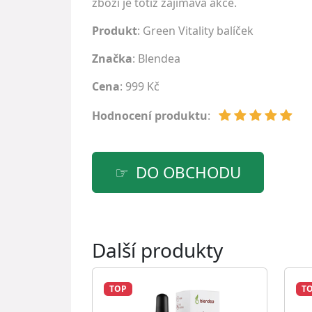
zboží je totiž zajímavá akce.
Produkt
: Green Vitality balíček
Značka
:
Blendea
Cena
: 999 Kč
Hodnocení produktu
:
DO OBCHODU
Další produkty
TOP
T