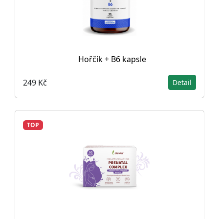
Hořčík + B6 kapsle
249 Kč
Detail
TOP