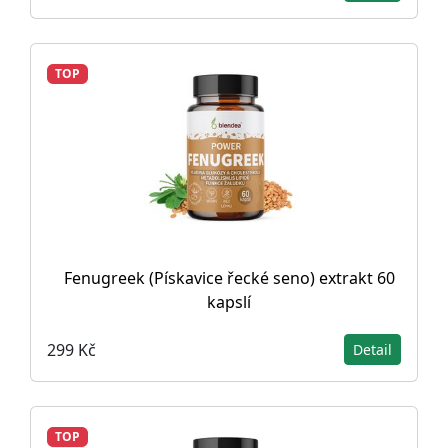
TOP
Fenugreek (Pískavice řecké seno) extrakt 60
kapslí
299 Kč
Detail
TOP