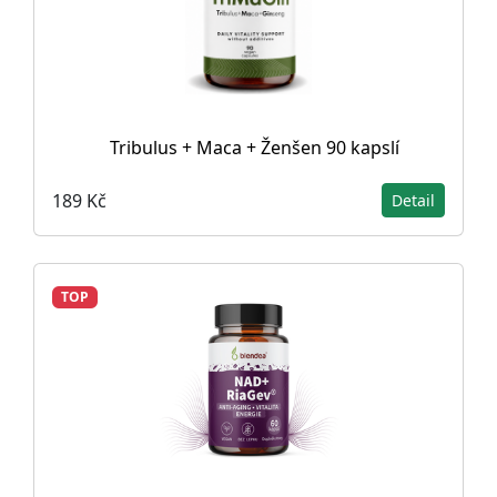
Tribulus + Maca + Ženšen 90 kapslí
189 Kč
Detail
TOP