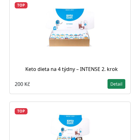
TOP
Keto dieta na 4 týdny – INTENSE 2. krok
200 Kč
Detail
TOP