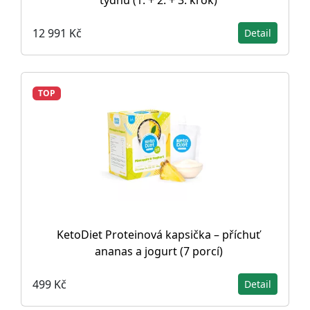
týdnů (1. + 2. + 3. krok)
12 991 Kč
Detail
TOP
KetoDiet Proteinová kapsička – příchuť
ananas a jogurt (7 porcí)
499 Kč
Detail