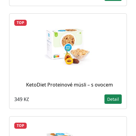
TOP
KetoDiet Proteinové müsli – s ovocem
349 Kč
Detail
TOP