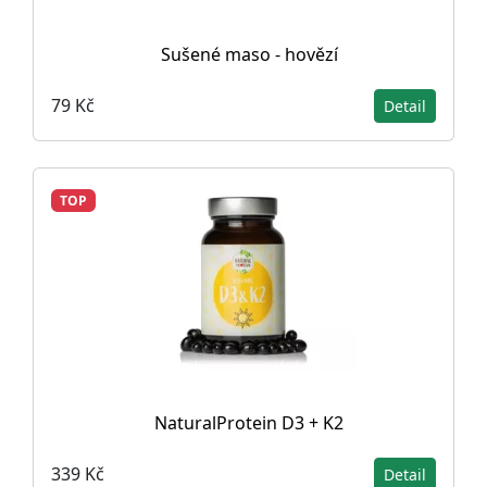
Sušené maso - hovězí
79 Kč
Detail
TOP
NaturalProtein D3 + K2
339 Kč
Detail