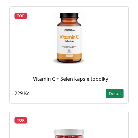
TOP
Vitamin C + Selen kapsle tobolky
229 Kč
Detail
TOP