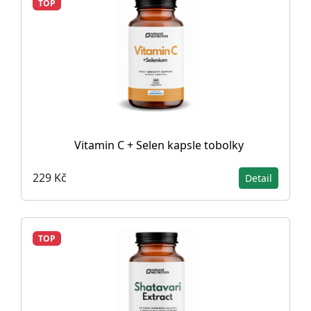
TOP
Vitamin C + Selen kapsle tobolky
229 Kč
Detail
TOP