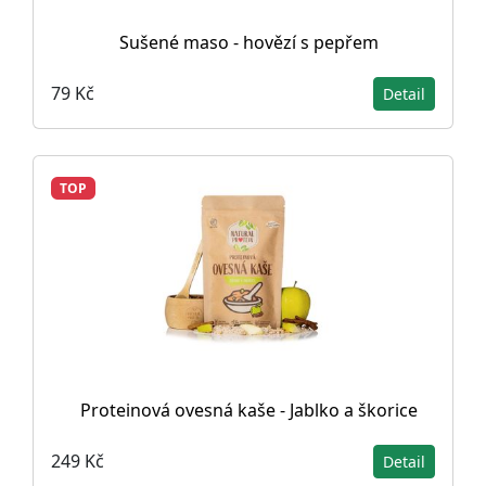
Sušené maso - hovězí s pepřem
79 Kč
Detail
TOP
Proteinová ovesná kaše - Jablko a škorice
249 Kč
Detail