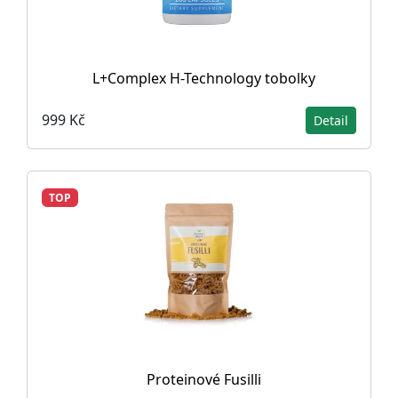
L+Complex H-Technology tobolky
999 Kč
Detail
TOP
Proteinové Fusilli