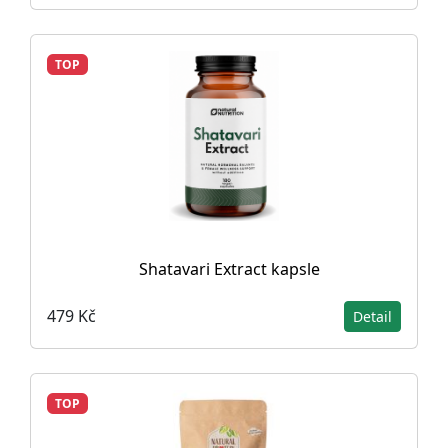
TOP
Shatavari Extract kapsle
479 Kč
Detail
TOP