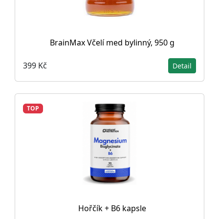
BrainMax Včelí med bylinný, 950 g
399 Kč
Detail
TOP
Hořčík + B6 kapsle