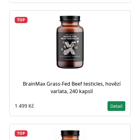
TOP
BrainMax Grass-Fed Beef testicles, hovězí
varlata, 240 kapslí
1 499 Kč
Detail
TOP