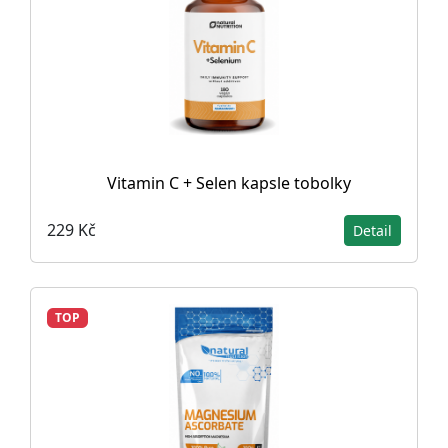
Vitamin C + Selen kapsle tobolky
229 Kč
Detail
TOP