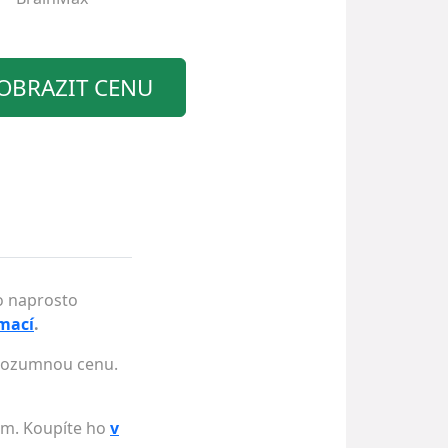
OBRAZIT CENU
 o naprosto
rmací
.
i rozumnou cenu.
em. Koupíte ho
v