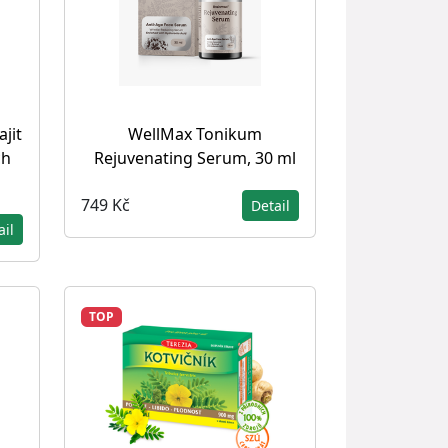
jit
WellMax Tonikum
ch
Rejuvenating Serum, 30 ml
749 Kč
Detail
ail
TOP