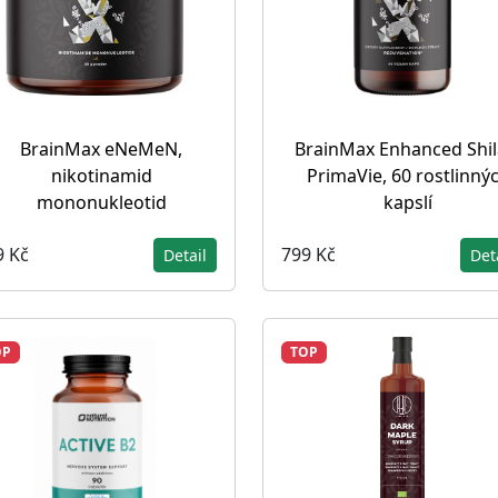
BrainMax eNeMeN,
BrainMax Enhanced Shila
nikotinamid
PrimaVie, 60 rostlinný
mononukleotid
kapslí
9 Kč
799 Kč
Detail
Det
OP
TOP