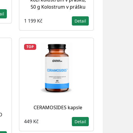
50 g Kolostrum v prášku
ail
1 199 Kč
Detail
TOP
CERAMOSIDES kapsle
O
449 Kč
Detail