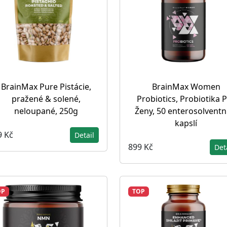
BrainMax Pure Pistácie,
BrainMax Women
pražené & solené,
Probiotics, Probiotika 
neloupané, 250g
Ženy, 50 enterosolventn
kapslí
9 Kč
Detail
899 Kč
Det
OP
TOP