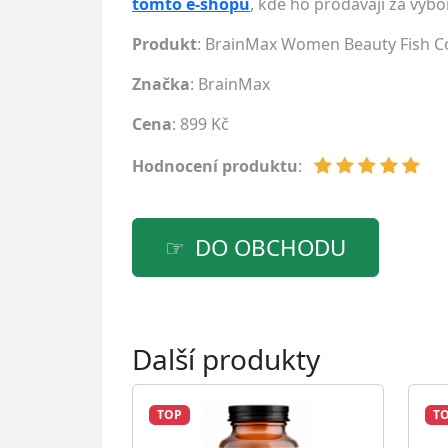
tomto e-shopu
, kde ho prodávají za výbo
Produkt
: BrainMax Women Beauty Fish Co
Značka
:
BrainMax
Cena
: 899 Kč
Hodnocení produktu
:
DO OBCHODU
Další produkty
TOP
T