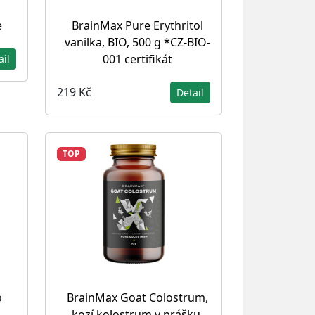
e
BrainMax Pure Erythritol
vanilka, BIO, 500 g *CZ-BIO-
001 certifikát
ail
219 Kč
Detail
TOP
o
BrainMax Goat Colostrum,
kozí kolostrum v prášku,