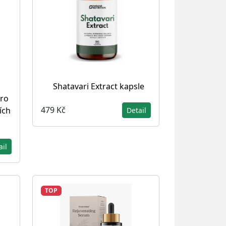
Shatavari Extract kapsle
Pro
479 Kč
ích
Detail
ail
TOP