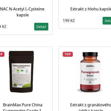
NAC N-Acetyl L-Cysteine ​​
Extrakt z hlohu kapsl
kapsle
199 Kč
Det
9 Kč
Detail
OP
TOP
BrainMax Pure China
Extrakt z granátovéh
Gunpowder Grade 1,
jablka kapsle