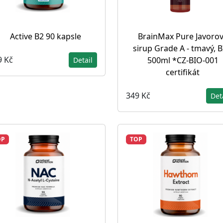
Active B2 90 kapsle
BrainMax Pure Javoro
sirup Grade A - tmavý, B
9 Kč
500ml *CZ-BIO-001
Detail
certifikát
349 Kč
Det
OP
TOP