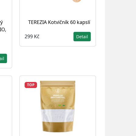
vý
TEREZIA Kotvičník 60 kapslí
IO,
299 Kč
Detail
ail
TOP