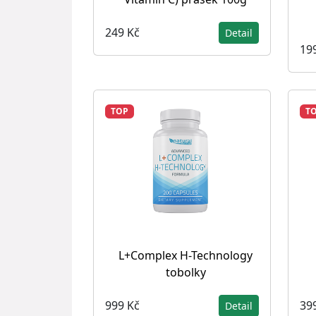
249 Kč
Detail
19
TOP
T
L+Complex H-Technology
tobolky
999 Kč
39
Detail