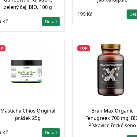
zelený čaj, BIO, 100 g
199 Kč
Det
9 Kč
Detail
OP
TOP
Masticha Chios Original
BrainMax Organic
prášek 25g
Fenugreek 700 mg, BI
Pískavice řecké seno
9 Kč
Detail