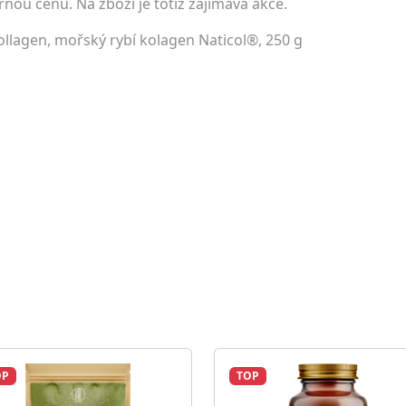
rnou cenu. Na zboží je totiž zajímavá akce.
llagen, mořský rybí kolagen Naticol®, 250 g
OP
TOP