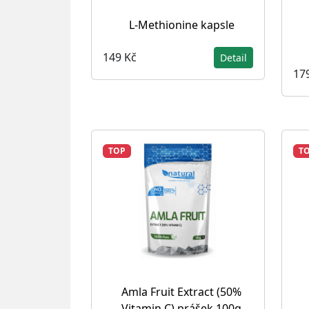
L-Methionine kapsle
149 Kč
Detail
17
TOP
T
Amla Fruit Extract (50%
Vitamin C) prášek 100g