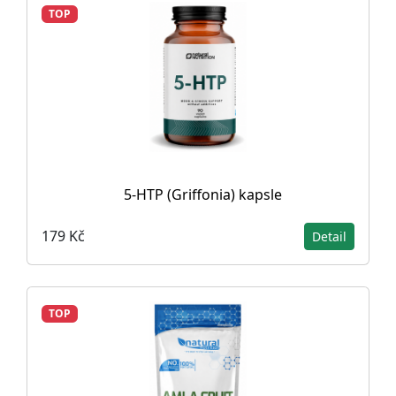
TOP
5-HTP (Griffonia) kapsle
179 Kč
Detail
TOP