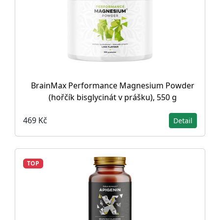
BrainMax Performance Magnesium Powder
(hořčík bisglycinát v prášku), 550 g
469 Kč
Detail
TOP