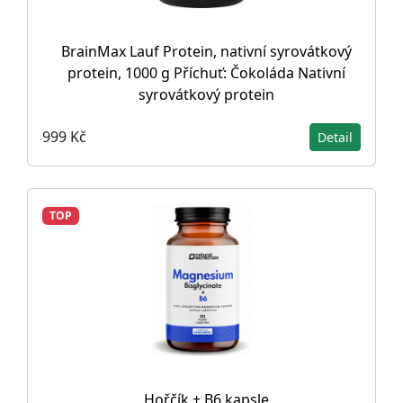
BrainMax Lauf Protein, nativní syrovátkový
protein, 1000 g Příchuť: Čokoláda Nativní
syrovátkový protein
999 Kč
Detail
TOP
Hořčík + B6 kapsle