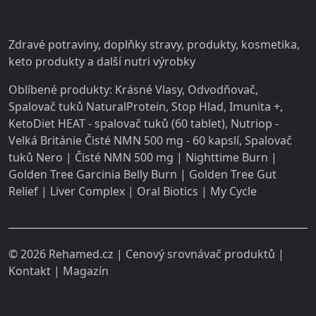
Zdravé potraviny, doplňky stravy,
produkty
, kosmetika,
keto produkty a další
nutri
výrobky
Oblíbené produkty:
Krásné Vlasy
,
Odvodňovač
,
Spalovač tuků NaturalProtein
,
Stop Hlad
,
Imunita +
,
KetoDiet HEAT - spalovač tuků (60 tablet)
,
Nutriop -
Velká Británie Čisté NMN 500 mg - 60 kapslí
,
Spalovač
tuků Nero
|
Čisté NMN 500 mg
|
Nighttime Burn
|
Golden Tree Garcinia Belly Burn
|
Golden Tree Gut
Relief
|
Liver Complex
|
Oral Biotics
|
My Cycle
© 2026
Rehamed.cz
| Cenový srovnávač produktů |
Kontakt
|
Magazín