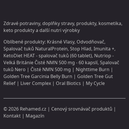
Zdravé potraviny, doplňky stravy,
produkty
, kosmetika,
keto produkty a další
nutri
výrobky
Oblíbené produkty:
Krásné Vlasy
,
Odvodňovač
,
Spalovač tuků NaturalProtein
,
Stop Hlad
,
Imunita +
,
KetoDiet HEAT - spalovač tuků (60 tablet)
,
Nutriop -
Velká Británie Čisté NMN 500 mg - 60 kapslí
,
Spalovač
tuků Nero
|
Čisté NMN 500 mg
|
Nighttime Burn
|
Golden Tree Garcinia Belly Burn
|
Golden Tree Gut
Relief
|
Liver Complex
|
Oral Biotics
|
My Cycle
© 2026
Rehamed.cz
| Cenový srovnávač produktů |
Kontakt
|
Magazín