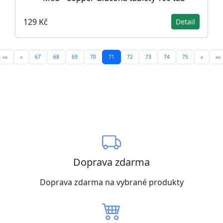
129 Kč
Detail
««
«
67
68
69
70
71
72
73
74
75
»
»»
Doprava zdarma
Doprava zdarma na vybrané produkty