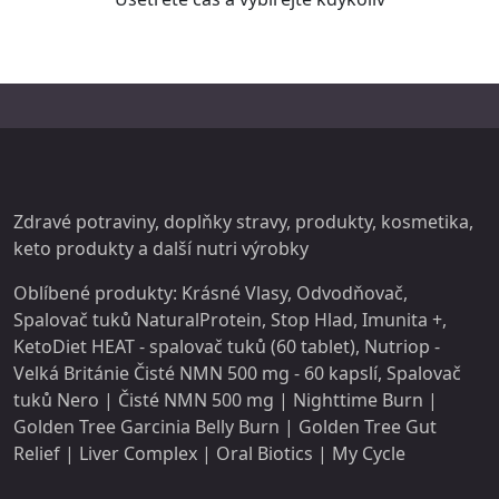
Zdravé potraviny, doplňky stravy,
produkty
, kosmetika,
keto produkty a další
nutri
výrobky
Oblíbené produkty:
Krásné Vlasy
,
Odvodňovač
,
Spalovač tuků NaturalProtein
,
Stop Hlad
,
Imunita +
,
KetoDiet HEAT - spalovač tuků (60 tablet)
,
Nutriop -
Velká Británie Čisté NMN 500 mg - 60 kapslí
,
Spalovač
tuků Nero
|
Čisté NMN 500 mg
|
Nighttime Burn
|
Golden Tree Garcinia Belly Burn
|
Golden Tree Gut
Relief
|
Liver Complex
|
Oral Biotics
|
My Cycle