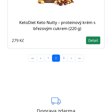
KetoDiet Keto Nutty – proteinový krém s
březovým cukrem (220 g)
279 Kč
Detail
««
«
1
2
3
»
»»
Doprava zdarma