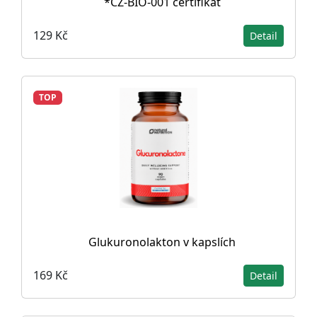
*CZ-BIO-001 certifikát
129 Kč
Detail
TOP
Glukuronolakton v kapslích
169 Kč
Detail