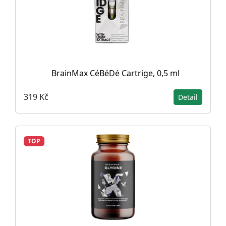
BrainMax CéBéDé Cartrige, 0,5 ml
319 Kč
Detail
TOP