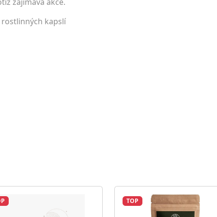
tiž zajímavá akce.
rostlinných kapslí
OP
TOP