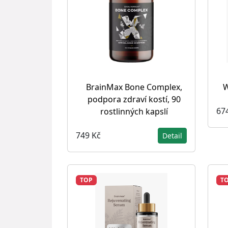
BrainMax Bone Complex,
W
podpora zdraví kostí, 90
67
rostlinných kapslí
749 Kč
Detail
TOP
T