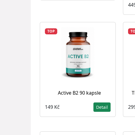
44
TOP
T
Active B2 90 kapsle
T
149 Kč
29
Detail