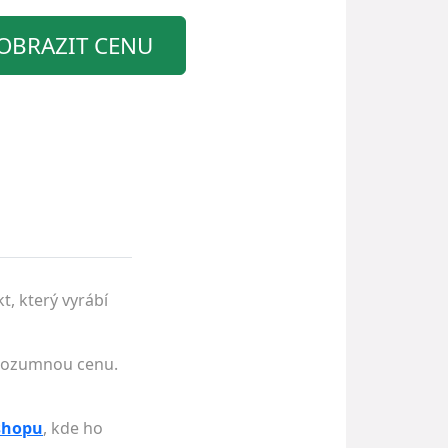
OBRAZIT CENU
t, který vyrábí
i rozumnou cenu.
shopu
, kde ho