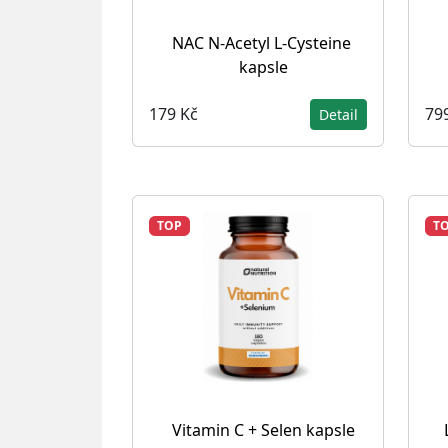
NAC N-Acetyl L-Cysteine ​​
kapsle
179 Kč
79
Detail
TOP
T
Vitamin C + Selen kapsle