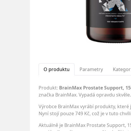
O produktu
Parametry
Kategor
Produkt:
BrainMax Prostate Support, 15
značka BrainMax. Vypadá opravdu skvěle
Výrobce BrainMax vyrábí produkty, které j
Nyní stojí pouze 749 Kč, což je v tuto chví
Aktuálně je BrainMax Prostate Support, 1