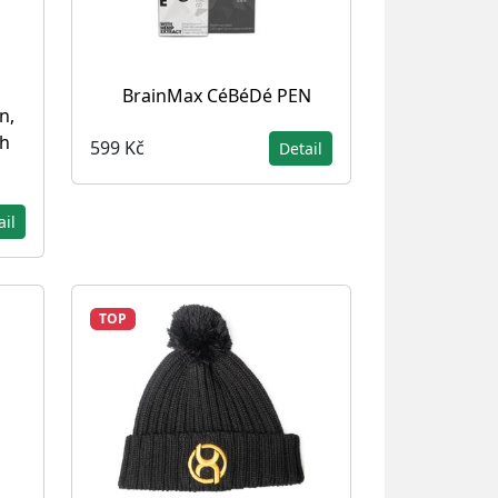
BrainMax CéBéDé PEN
n,
ch
599 Kč
Detail
ail
TOP