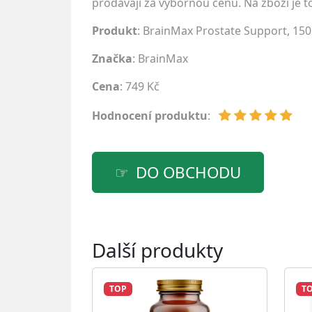
prodávají za výbornou cenu. Na zboží je to
Produkt
: BrainMax Prostate Support, 150 
Značka
:
BrainMax
Cena
: 749 Kč
Hodnocení produktu
:
DO OBCHODU
Další produkty
TOP
T