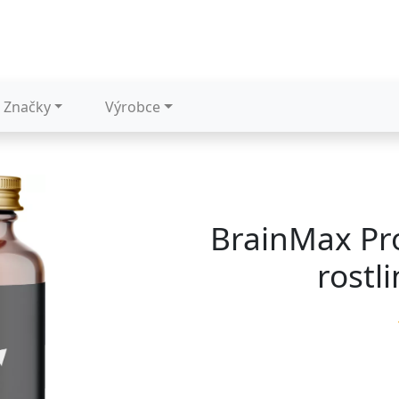
Značky
Výrobce
BrainMax Pro
rostl