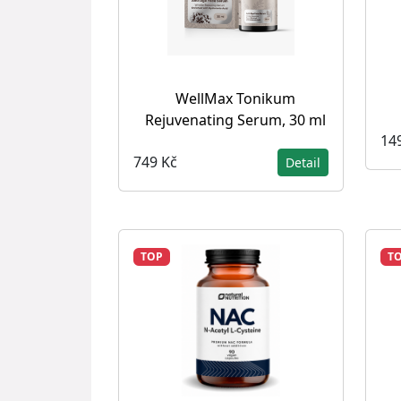
WellMax Tonikum
Rejuvenating Serum, 30 ml
14
749 Kč
Detail
TOP
T