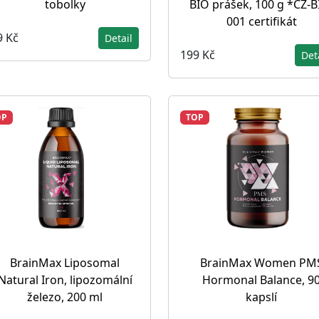
tobolky
BIO prášek, 100 g *CZ-B
001 certifikát
9 Kč
Detail
199 Kč
Det
OP
TOP
BrainMax Liposomal
BrainMax Women PM
Natural Iron, lipozomální
Hormonal Balance, 9
železo, 200 ml
kapslí