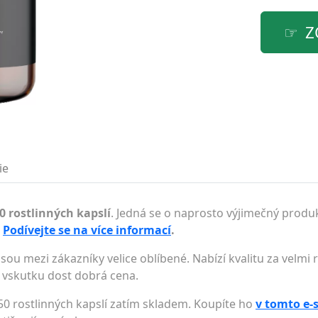
Z
ie
0 rostlinných kapslí
. Jedná se o naprosto výjimečný produk
.
Podívejte se na více informací
.
sou mezi zákazníky velice oblíbené. Nabízí kvalitu za velm
li vskutku dost dobrá cena.
50 rostlinných kapslí zatím skladem. Koupíte ho
v tomto e-