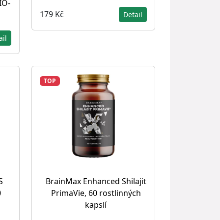
IO-
179 Kč
Detail
ail
TOP
S
BrainMax Enhanced Shilajit
0
PrimaVie, 60 rostlinných
kapslí