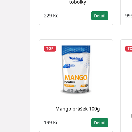
tobolky
229 Kč
99
Detail
TOP
T
Mango prášek 100g
199 Kč
Detail