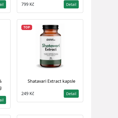
799 Kč
ail
Detail
TOP
%
Shatavari Extract kapsle
g
249 Kč
Detail
ail