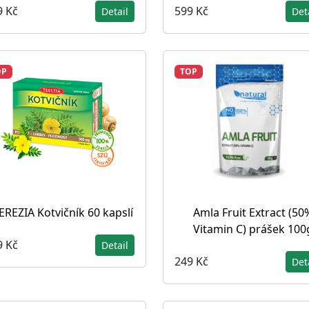
9 Kč
599 Kč
Detail
Det
OP
TOP
EREZIA Kotvičník 60 kapslí
Amla Fruit Extract (50
Vitamin C) prášek 100
9 Kč
Detail
249 Kč
Det