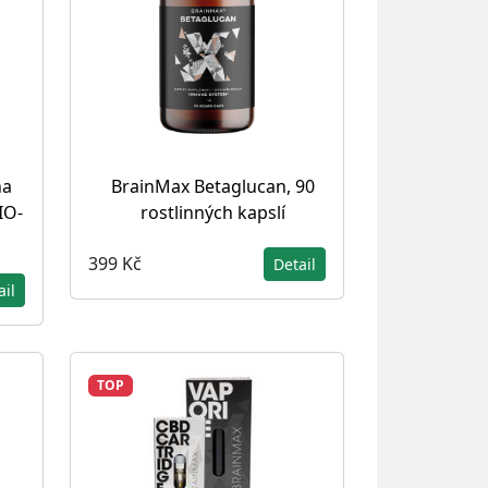
na
BrainMax Betaglucan, 90
IO-
rostlinných kapslí
399 Kč
Detail
ail
TOP