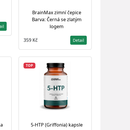
BrainMax zimní čepice
Barva: Černá se zlatým
logem
ail
359 Kč
Detail
TOP
na
5-HTP (Griffonia) kapsle