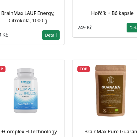
BrainMax LAUF Energy,
Hořčík + B6 kapsle
Citrokola, 1000 g
249 Kč
Det
9 Kč
Detail
OP
TOP
L+Complex H-Technology
BrainMax Pure Guara