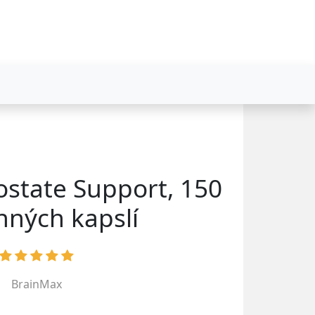
state Support, 150
inných kapslí
BrainMax