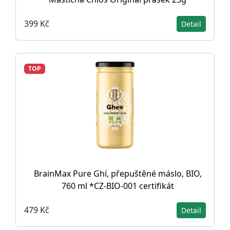
399 Kč
Detail
TOP
BrainMax Pure Ghí, přepuštěné máslo, BIO,
760 ml *CZ-BIO-001 certifikát
479 Kč
Detail