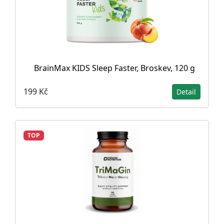
BrainMax KIDS Sleep Faster, Broskev, 120 g
199 Kč
Detail
TOP