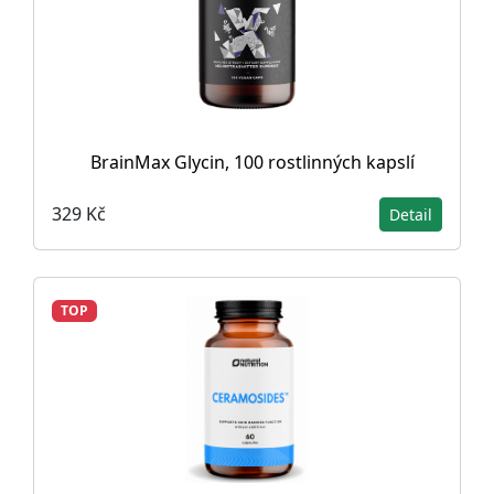
BrainMax Glycin, 100 rostlinných kapslí
329 Kč
Detail
TOP