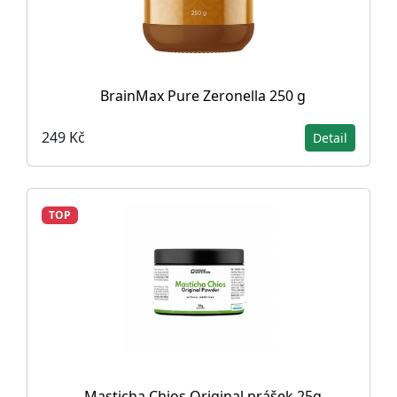
BrainMax Pure Zeronella 250 g
249 Kč
Detail
TOP
Masticha Chios Original prášek 25g