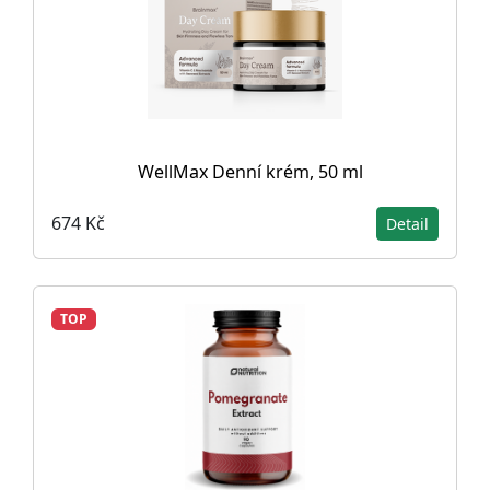
WellMax Denní krém, 50 ml
674 Kč
Detail
TOP