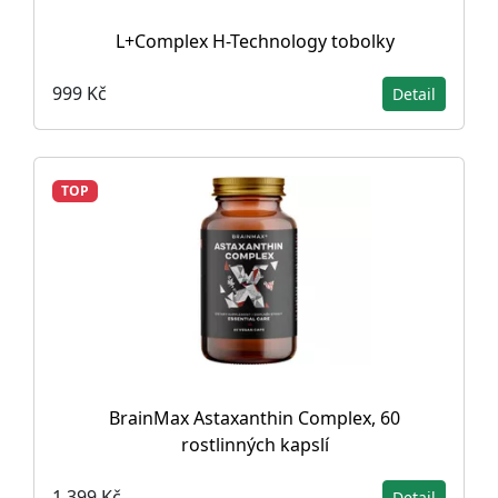
L+Complex H-Technology tobolky
999 Kč
Detail
TOP
BrainMax Astaxanthin Complex, 60
rostlinných kapslí
1 399 Kč
Detail