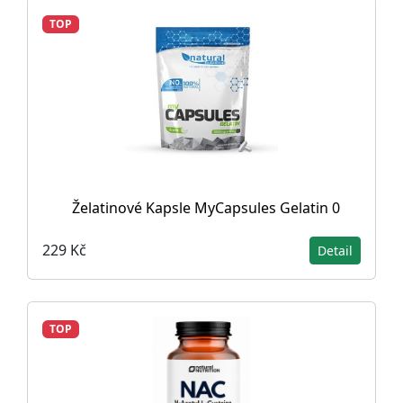
TOP
Želatinové Kapsle MyCapsules Gelatin 0
229 Kč
Detail
TOP