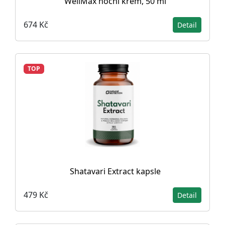
WellMax noční krém, 50 ml
674 Kč
Detail
TOP
Shatavari Extract kapsle
479 Kč
Detail