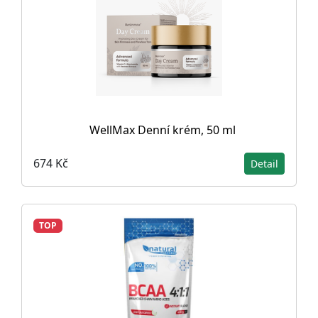
WellMax Denní krém, 50 ml
674 Kč
Detail
TOP