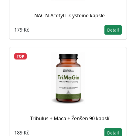
NAC N-Acetyl L-Cysteine ​​kapsle
179 Kč
Detail
TOP
Tribulus + Maca + Ženšen 90 kapslí
189 Kč
Detail