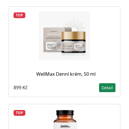
TOP
WellMax Denní krém, 50 ml
899 Kč
Detail
TOP