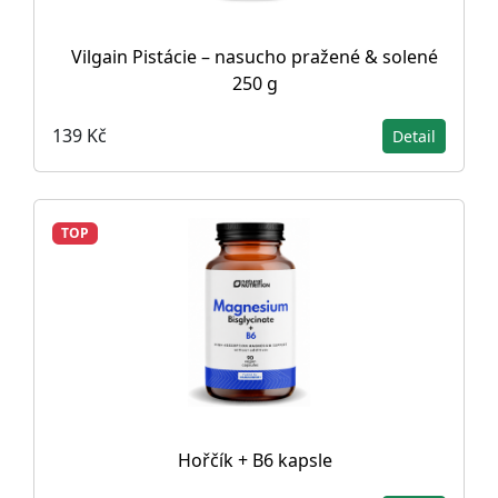
Vilgain Pistácie – nasucho pražené & solené
250 g
139 Kč
Detail
TOP
Hořčík + B6 kapsle