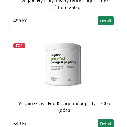
Vilgain Hydrolyzovaný rybí kolagen – bez
příchutě 250 g
499 Kč
Detail
TOP
Vilgain Grass-Fed Kolagenní peptidy – 300 g
(dóza)
549 Kč
Detail