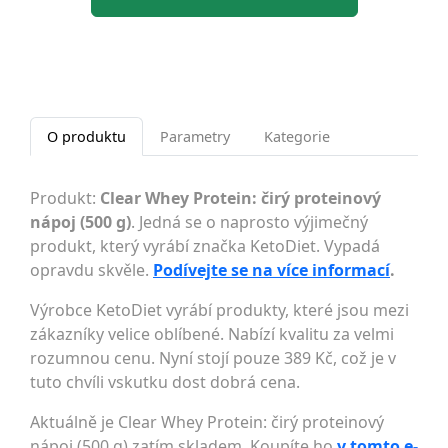
O produktu
Parametry
Kategorie
Produkt:
Clear Whey Protein: čirý proteinový
nápoj (500 g)
. Jedná se o naprosto výjimečný
produkt, který vyrábí značka KetoDiet. Vypadá
opravdu skvěle.
Podívejte se na více informací
.
Výrobce KetoDiet vyrábí produkty, které jsou mezi
zákazníky velice oblíbené. Nabízí kvalitu za velmi
rozumnou cenu. Nyní stojí pouze 389 Kč, což je v
tuto chvíli vskutku dost dobrá cena.
Aktuálně je Clear Whey Protein: čirý proteinový
nápoj (500 g) zatím skladem. Koupíte ho
v tomto e-