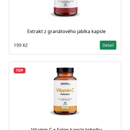
Extrakt z granátového jablka kapsle
199 Kč
Detail
TOP
Vitamin C + Selen kapsle tobolky