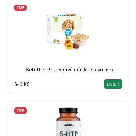
TOP
KetoDiet Proteinové müsli – s ovocem
349 Kč
Detail
TOP