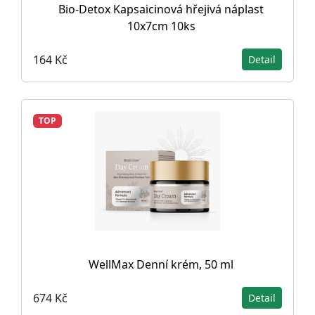
Bio-Detox Kapsaicinová hřejivá náplast
10x7cm 10ks
164 Kč
Detail
TOP
WellMax Denní krém, 50 ml
674 Kč
Detail