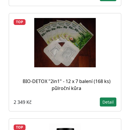
TOP
BIO-DETOX "2in1" - 12 x 7 balení (168 ks)
půlroční kůra
2 349 Kč
Detail
TOP