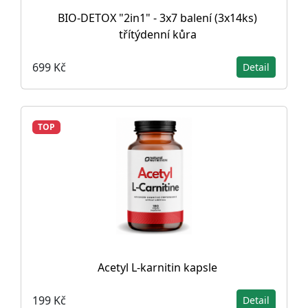
BIO-DETOX "2in1" - 3x7 balení (3x14ks)
třítýdenní kůra
699 Kč
Detail
TOP
Acetyl L-karnitin kapsle
199 Kč
Detail