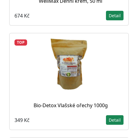
WellMax Denní krém, 50 ml
674 Kč
Detail
TOP
Bio-Detox Vlašské ořechy 1000g
349 Kč
Detail