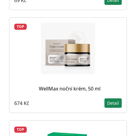
69 Kč
Detail
TOP
WellMax noční krém, 50 ml
674 Kč
Detail
TOP