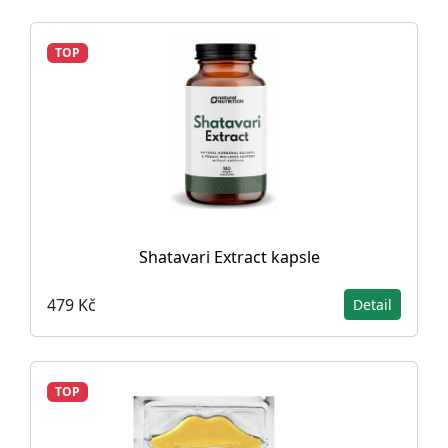
TOP
Shatavari Extract kapsle
479 Kč
Detail
TOP