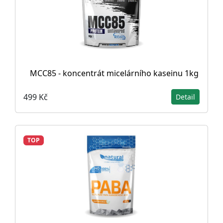
MCC85 - koncentrát micelárního kaseinu 1kg
499 Kč
Detail
TOP