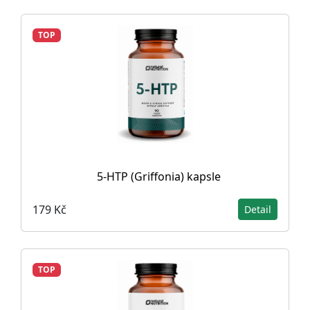
TOP
5-HTP (Griffonia) kapsle
179 Kč
Detail
TOP