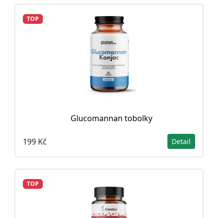
TOP
Glucomannan tobolky
199 Kč
Detail
TOP