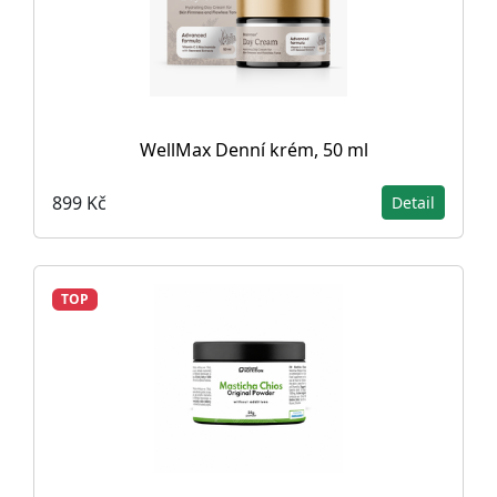
WellMax Denní krém, 50 ml
899 Kč
Detail
TOP