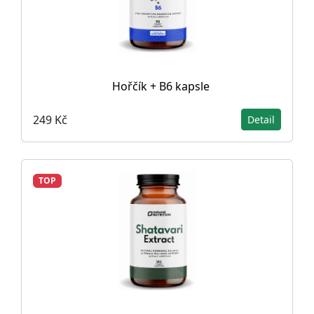
Hořčík + B6 kapsle
249 Kč
Detail
TOP