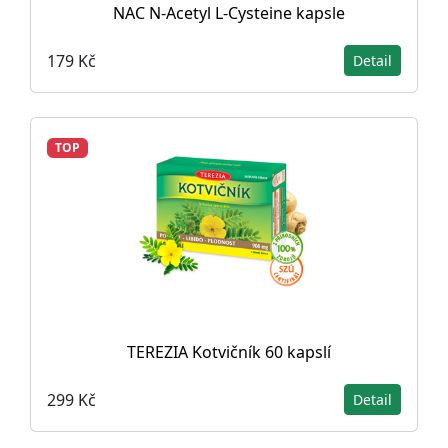
NAC N-Acetyl L-Cysteine ​​kapsle
179 Kč
Detail
TOP
TEREZIA Kotvičník 60 kapslí
299 Kč
Detail