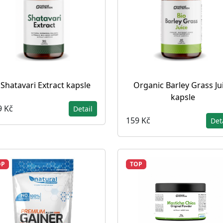
Shatavari Extract kapsle
Organic Barley Grass Ju
kapsle
9 Kč
Detail
159 Kč
Det
OP
TOP