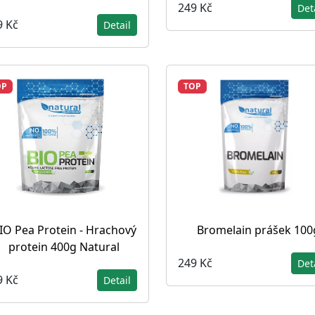
249 Kč
Det
9 Kč
Detail
OP
TOP
IO Pea Protein - Hrachový
Bromelain prášek 100
protein 400g Natural
249 Kč
Det
9 Kč
Detail