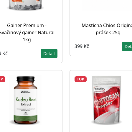
Gainer Premium -
Masticha Chios Origin
Svačinový gainer Natural
prášek 25g
1kg
399 Kč
Det
9 Kč
Detail
OP
TOP