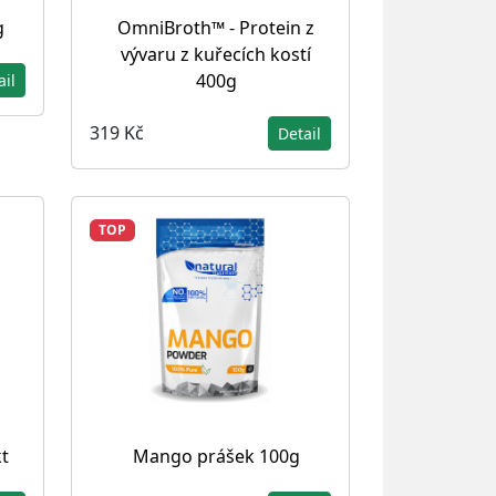
g
OmniBroth™ - Protein z
vývaru z kuřecích kostí
400g
ail
319 Kč
Detail
TOP
t
Mango prášek 100g