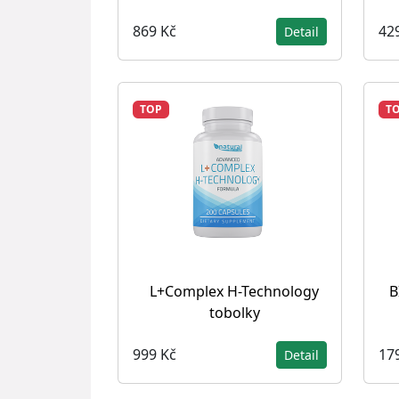
869 Kč
42
Detail
TOP
T
L+Complex H-Technology
B
tobolky
999 Kč
17
Detail