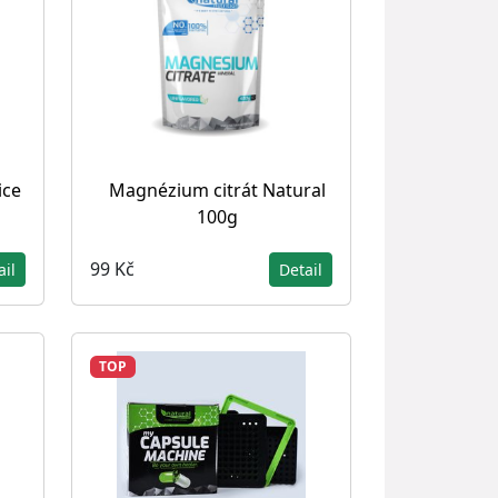
ice
Magnézium citrát Natural
100g
99 Kč
ail
Detail
TOP