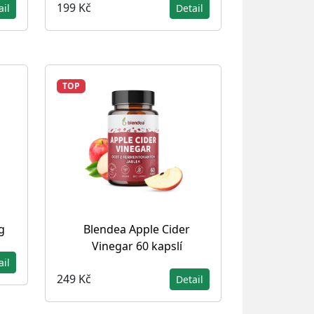
199 Kč
ail
Detail
TOP
g
Blendea Apple Cider
Vinegar 60 kapslí
ail
249 Kč
Detail