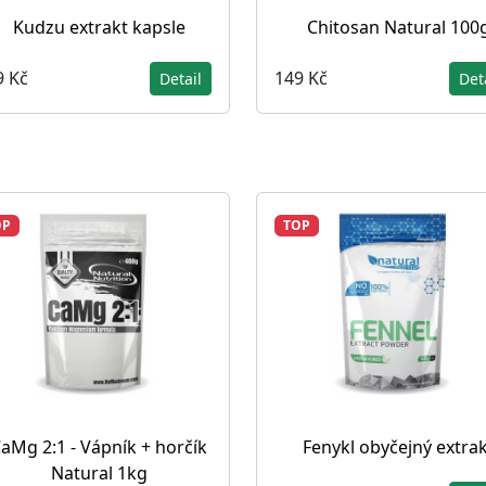
Kudzu extrakt kapsle
Chitosan Natural 100
9 Kč
149 Kč
Detail
Det
OP
TOP
aMg 2:1 - Vápník + horčík
Fenykl obyčejný extrak
Natural 1kg