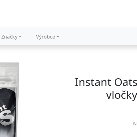
Značky
Výrobce
Instant Oats
vločk
N