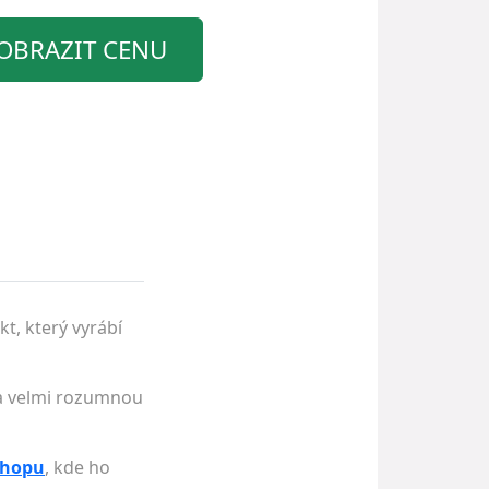
OBRAZIT CENU
t, který vyrábí
 za velmi rozumnou
shopu
, kde ho