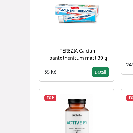
TEREZIA Calcium
pantothenicum mast 30 g
24
65 Kč
Detail
TOP
T