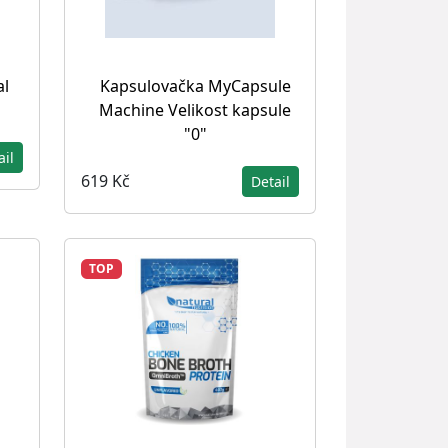
al
Kapsulovačka MyCapsule
Machine Velikost kapsule
"0"
ail
619 Kč
Detail
TOP