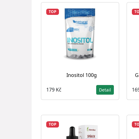
TOP
T
Inositol 100g
G
179 Kč
16
Detail
TOP
T