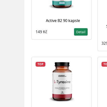
Active B2 90 kapsle
149 Kč
Detail
32
TOP
T