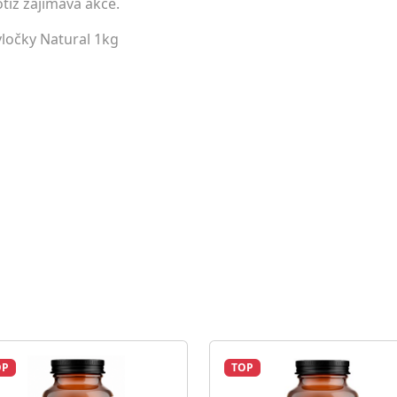
tiž zajímavá akce.
 vločky Natural 1kg
OP
TOP