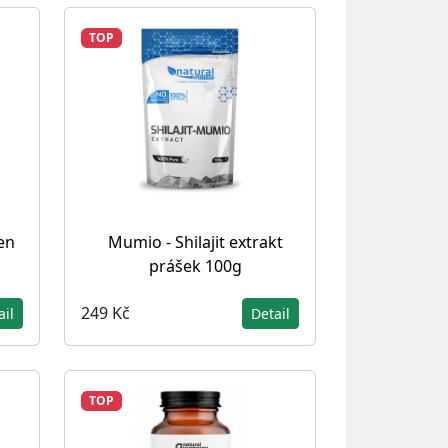
TOP
en
Mumio - Shilajit extrakt
prášek 100g
249 Kč
ail
Detail
TOP