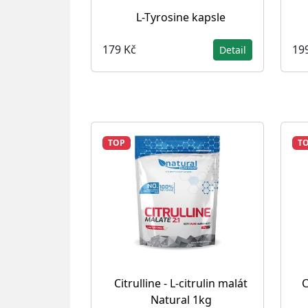
L-Tyrosine kapsle
179 Kč
19
Detail
TOP
T
Citrulline - L-citrulin malát
C
Natural 1kg