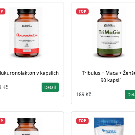
OP
TOP
lukuronolakton v kapslích
Tribulus + Maca + Ženš
90 kapslí
9 Kč
Detail
189 Kč
Det
OP
TOP