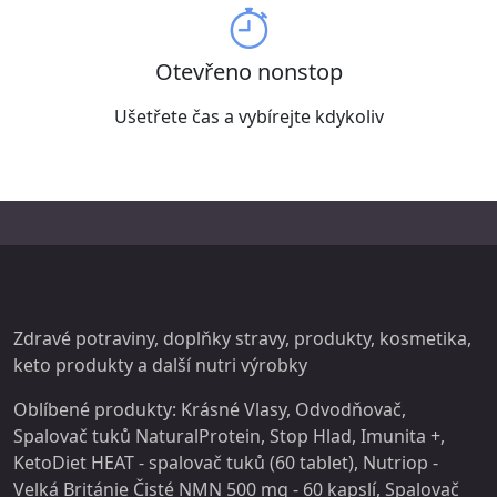
Otevřeno nonstop
Ušetřete čas a vybírejte kdykoliv
Zdravé potraviny, doplňky stravy,
produkty
, kosmetika,
keto produkty a další
nutri
výrobky
Oblíbené produkty:
Krásné Vlasy
,
Odvodňovač
,
Spalovač tuků NaturalProtein
,
Stop Hlad
,
Imunita +
,
KetoDiet HEAT - spalovač tuků (60 tablet)
,
Nutriop -
Velká Británie Čisté NMN 500 mg - 60 kapslí
,
Spalovač