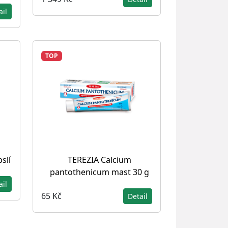
ail
TOP
slí
TEREZIA Calcium
pantothenicum mast 30 g
ail
65 Kč
Detail