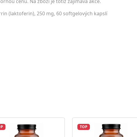
bornou cenu. Na zboží je totiž zajímavá akce.
rin (laktoferin), 250 mg, 60 softgelových kapslí
OP
TOP