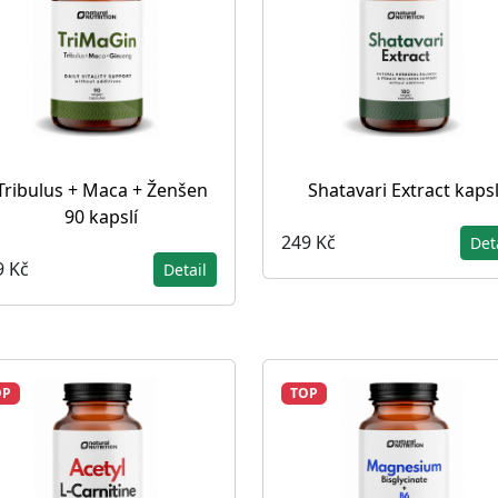
Tribulus + Maca + Ženšen
Shatavari Extract kaps
90 kapslí
249 Kč
Det
9 Kč
Detail
OP
TOP