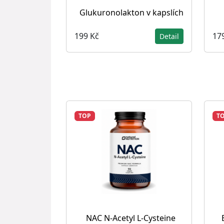
Glukuronolakton v kapslích
199 Kč
17
Detail
TOP
T
NAC N-Acetyl L-Cysteine ​​