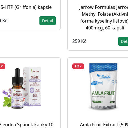
5-HTP (Griffonia) kapsle
Jarrow Formulas Jarr
Methyl Folate (Aktivní
9 Kč
forma kyseliny listové)
Detail
400mcg, 60 kapslí
259 Kč
Det
OP
TOP
Blendea Spánek kapky 10
Amla Fruit Extract (50