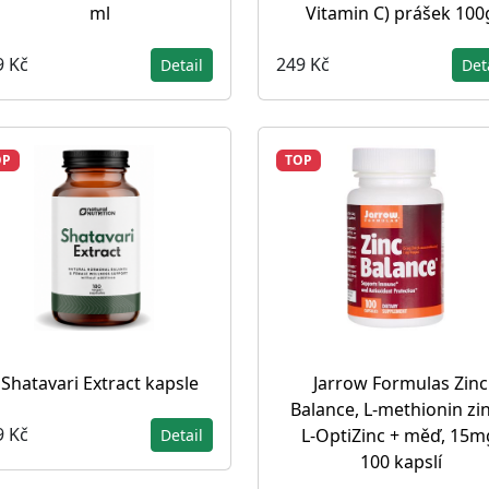
ml
Vitamin C) prášek 100
9 Kč
249 Kč
Detail
Det
OP
TOP
Shatavari Extract kapsle
Jarrow Formulas Zinc
Balance, L-methionin zi
9 Kč
L-OptiZinc + měď, 15m
Detail
100 kapslí