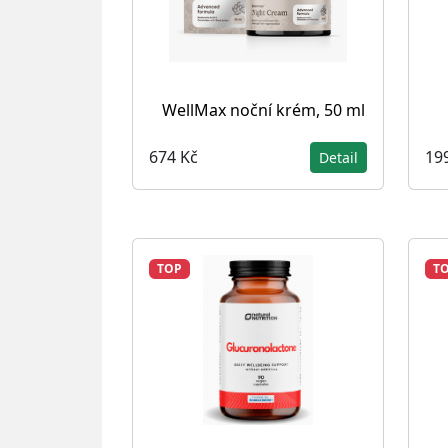
WellMax noční krém, 50 ml
674 Kč
19
Detail
TOP
T