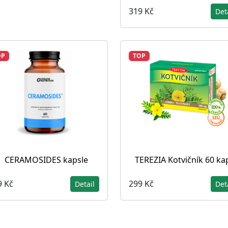
319 Kč
Det
OP
TOP
CERAMOSIDES kapsle
TEREZIA Kotvičník 60 kap
9 Kč
299 Kč
Detail
Det