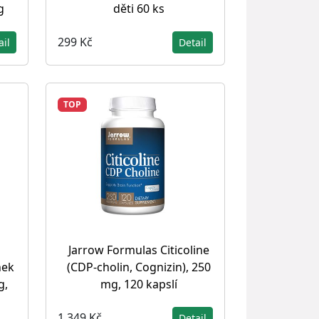
g
děti 60 ks
299 Kč
ail
Detail
TOP
Jarrow Formulas Citicoline
nek
(CDP-cholin, Cognizin), 250
g,
mg, 120 kapslí
1 349 Kč
Detail