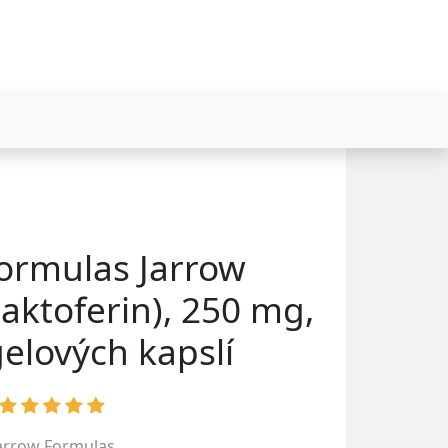
ormulas Jarrow
laktoferin), 250 mg,
gelových kapslí
arrow Formulas