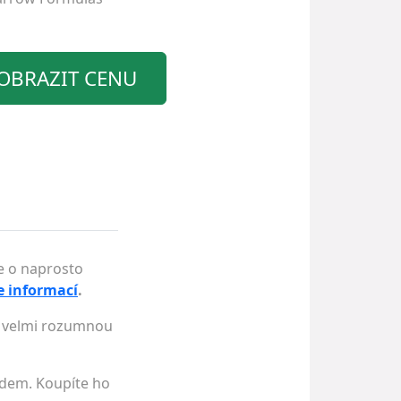
OBRAZIT CENU
se o naprosto
ce informací
.
za velmi rozumnou
ladem. Koupíte ho