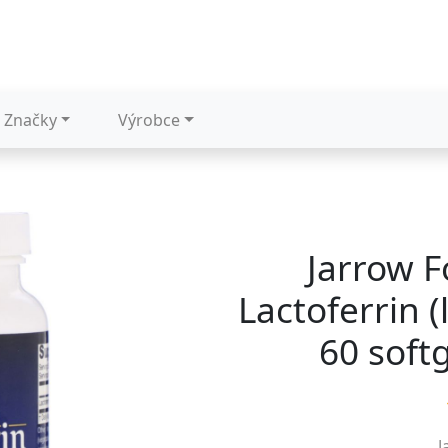
Značky
Výrobce
Jarrow F
Lactoferrin (
60 soft
J