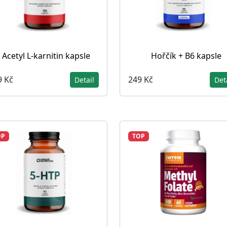
Acetyl L-karnitin kapsle
Hořčík + B6 kapsle
9 Kč
249 Kč
Detail
Det
OP
TOP