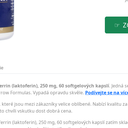
Z
ie
rrin (laktoferin), 250 mg, 60 softgelových kapslí
. Jedná 
arrow Formulas. Vypadá opravdu skvěle.
Podívejte se na ví
které jsou mezi zákazníky velice oblíbené. Nabízí kvalitu 
uto chvíli vskutku dost dobrá cena.
errin (laktoferin), 250 mg, 60 softgelových kapslí zatím sk