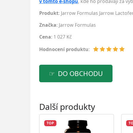
v tomto e-shopu
, kde ho prodávají za vý
Produkt
: Jarrow Formulas Jarrow Lactofer
Značka
:
Jarrow Formulas
Cena
: 1 027 Kč
Hodnocení produktu
:
DO OBCHODU
Další produkty
TOP
T