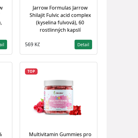
ow
Jarrow Formulas Jarrow
Shilajit Fulvic acid complex
,
(kyselina fulvová), 60
rostlinných kapslí
569 Kč
ail
Detail
TOP
%
Multivitamin Gummies pro