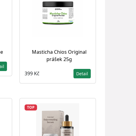
le
Masticha Chios Original
prášek 25g
ail
399 Kč
Detail
TOP