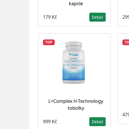
kapsle
179 Kč
29
Detail
TOP
T
L+Complex H-Technology
tobolky
47
999 Kč
Detail