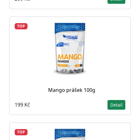
TOP
Mango prášek 100g
199 Kč
Detail
TOP