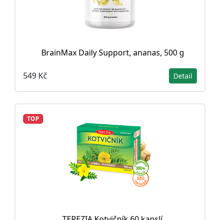
BrainMax Daily Support, ananas, 500 g
549 Kč
Detail
TOP
TEREZIA Kotvičník 60 kapslí