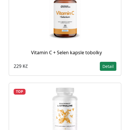
Vitamin C + Selen kapsle tobolky
229 Kč
Detail
TOP