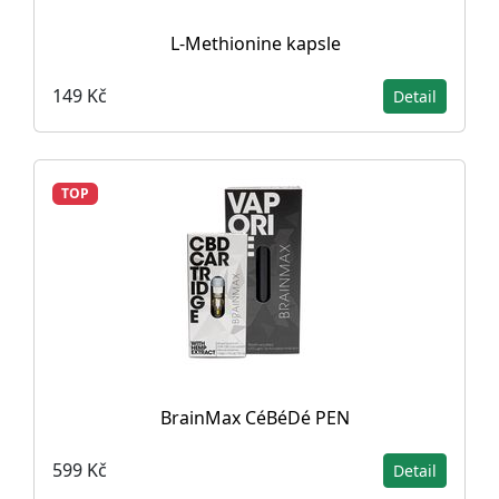
L-Methionine kapsle
149 Kč
Detail
TOP
BrainMax CéBéDé PEN
599 Kč
Detail