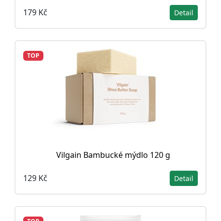
179 Kč
Detail
TOP
Vilgain Bambucké mýdlo 120 g
129 Kč
Detail