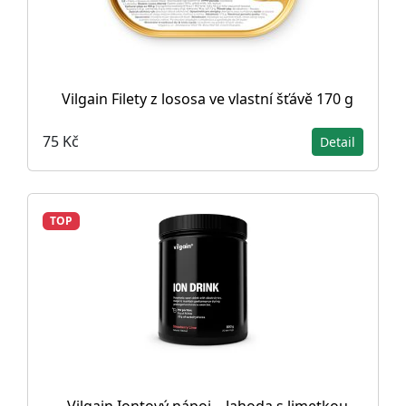
Vilgain Filety z lososa ve vlastní šťávě 170 g
75 Kč
Detail
TOP
Vilgain Iontový nápoj – Jahoda s limetkou