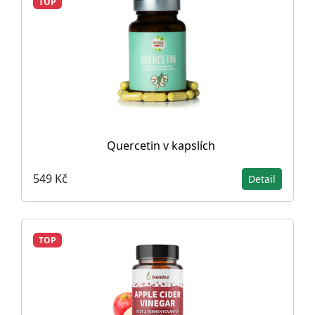
TOP
Quercetin v kapslích
549 Kč
Detail
TOP