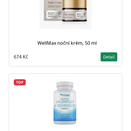
WellMax noční krém, 50 ml
674 Kč
Detail
TOP