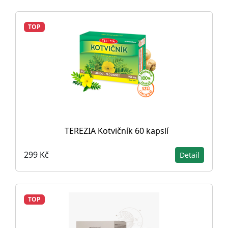
TOP
TEREZIA Kotvičník 60 kapslí
299 Kč
Detail
TOP