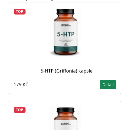
TOP
5-HTP (Griffonia) kapsle
179 Kč
Detail
TOP