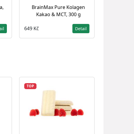
a,
BrainMax Pure Kolagen
Kakao & MCT, 300 g
649 Kč
ail
Detail
TOP