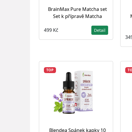
BrainMax Pure Matcha set
Set k přípravě Matcha
499 Kč
Detail
34
TOP
T
Blendea Spánek kapky 10