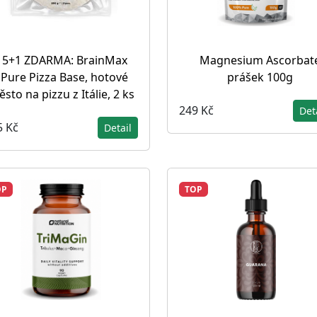
5+1 ZDARMA: BrainMax
Magnesium Ascorbat
Pure Pizza Base, hotové
prášek 100g
ěsto na pizzu z Itálie, 2 ks
249 Kč
Det
5 Kč
Detail
OP
TOP