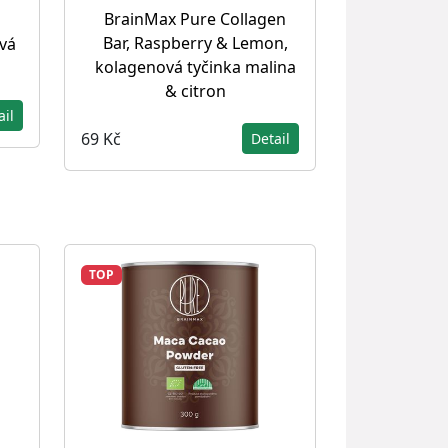
BrainMax Pure Collagen
Bar, Raspberry & Lemon,
vá
kolagenová tyčinka malina
& citron
ail
69 Kč
Detail
TOP