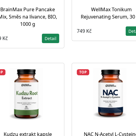
BrainMax Pure Pancake
WellMax Tonikum
Mix, Směs na lívance, BIO,
Rejuvenating Serum, 30
1000 g
749 Kč
Det
9 Kč
Detail
OP
TOP
Kudzu extrakt kapsle
NAC N-Acetyl L-Cysteine 