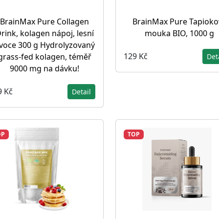
BrainMax Pure Collagen
BrainMax Pure Tapioko
rink, kolagen nápoj, lesní
mouka BIO, 1000 g
voce 300 g Hydrolyzovaný
129 Kč
grass-fed kolagen, téměř
Det
9000 mg na dávku!
9 Kč
Detail
OP
TOP