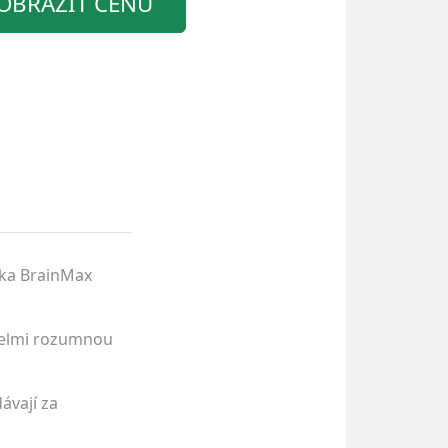
OBRAZIT CENU
čka BrainMax
 velmi rozumnou
ávají za