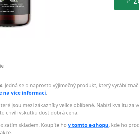
Z
ie
x
. Jedná se o naprosto výjimečný produkt, který vyrábí zna
e na více informací
.
eré jsou mezi zákazníky velice oblíbené. Nabízí kvalitu za
uto chvíli vskutku dost dobrá cena.
ex zatím skladem. Koupíte ho
v tomto e-shopu
, kde ho prod
 akce.