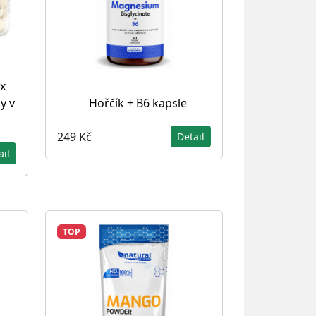
x
y v
Hořčík + B6 kapsle
249 Kč
Detail
ail
TOP