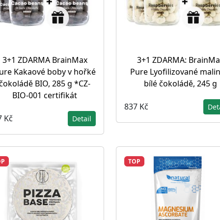
3+1 ZDARMA BrainMax
3+1 ZDARMA: BrainMa
ure Kakaové boby v hořké
Pure Lyofilizované malin
čokoládě BIO, 285 g *CZ-
bílé čokoládě, 245 g
BIO-001 certifikát
837 Kč
Det
7 Kč
Detail
OP
TOP