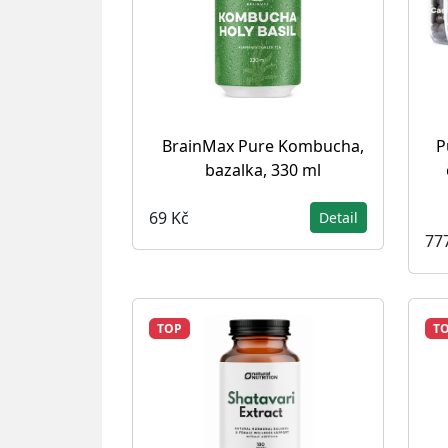
P
BrainMax Pure Kombucha,
bazalka, 330 ml
69 Kč
Detail
77
TOP
T