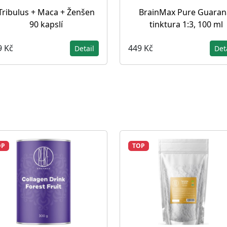
Tribulus + Maca + Ženšen
BrainMax Pure Guaran
90 kapslí
tinktura 1:3, 100 ml
9 Kč
449 Kč
Detail
Det
OP
TOP