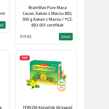
BrainMax Pure Maca
 ml
Cacao, Kakao s Macou BIO,
300 g Kakao s Macou / *CZ-
BIO-001 certifikát
ail
319 Kč
Detail
TOP
​​
TEREZIA Kotvičník 60 kapslí