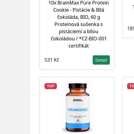
10x BrainMax Pure Protein
Cookie - Pistácie & Bílá
čokoláda, BIO, 60 g
Proteinová sušenka s
18
pistáciemi a bílou
čokoládou / *CZ-BIO-001
certifikát
531 Kč
Detail
TOP
T