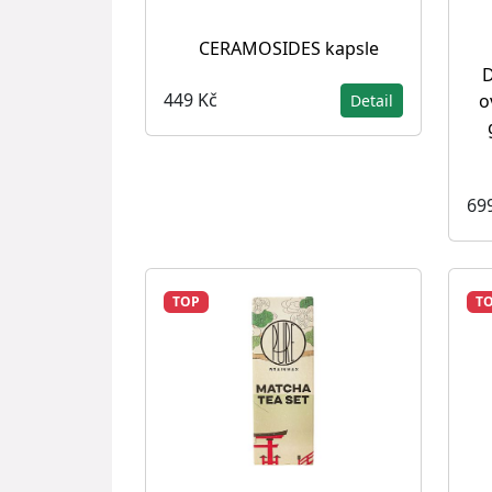
CERAMOSIDES kapsle
D
449 Kč
o
Detail
69
TOP
T