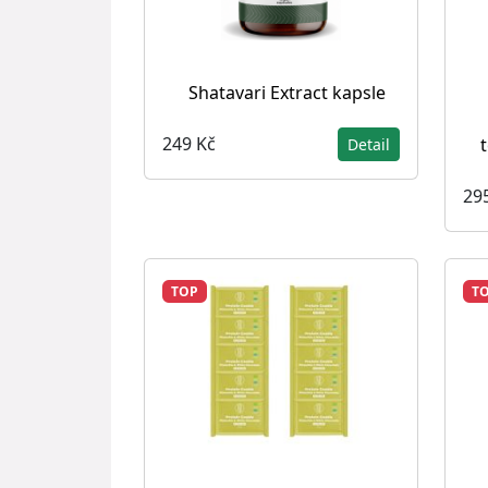
Shatavari Extract kapsle
249 Kč
t
Detail
29
TOP
T