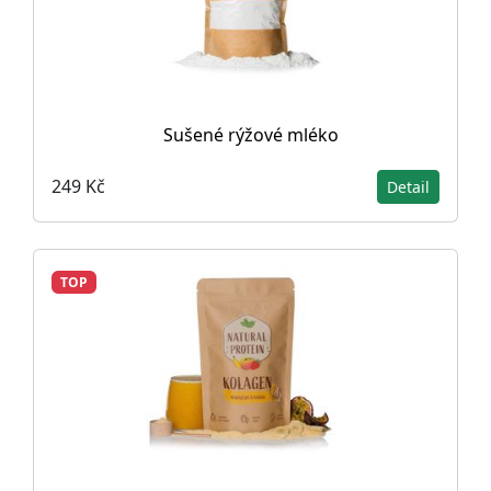
Sušené rýžové mléko
249 Kč
Detail
TOP