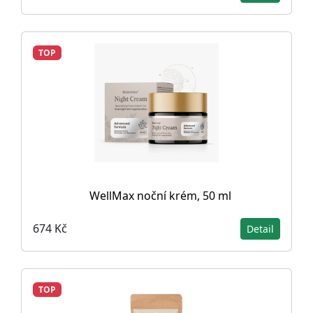
TOP
WellMax noční krém, 50 ml
674 Kč
Detail
TOP