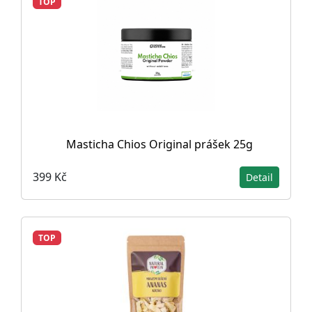
TOP
Masticha Chios Original prášek 25g
399 Kč
Detail
TOP