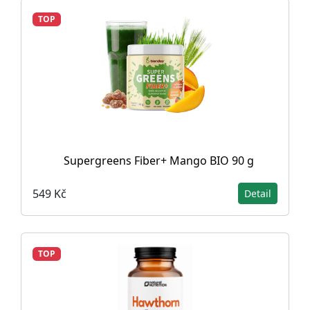
TOP
Supergreens Fiber+ Mango BIO 90 g
549 Kč
Detail
TOP