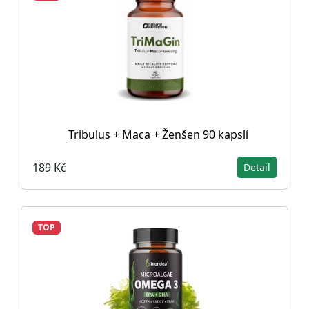
Tribulus + Maca + Ženšen 90 kapslí
189 Kč
Detail
TOP