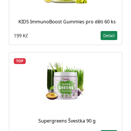
KIDS ImmunoBoost Gummies pro děti 60 ks
199 Kč
Detail
TOP
Supergreens Švestka 90 g