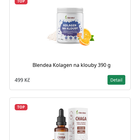
TOP
Blendea Kolagen na klouby 390 g
499 Kč
Detail
TOP