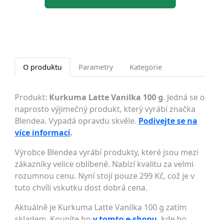
O produktu
Parametry
Kategorie
Produkt:
Kurkuma Latte Vanilka 100 g
. Jedná se o
naprosto výjimečný produkt, který vyrábí značka
Blendea. Vypadá opravdu skvěle.
Podívejte se na
více informací
.
Výrobce Blendea vyrábí produkty, které jsou mezi
zákazníky velice oblíbené. Nabízí kvalitu za velmi
rozumnou cenu. Nyní stojí pouze 299 Kč, což je v
tuto chvíli vskutku dost dobrá cena.
Aktuálně je Kurkuma Latte Vanilka 100 g zatím
skladem. Koupíte ho
v tomto e-shopu
, kde ho