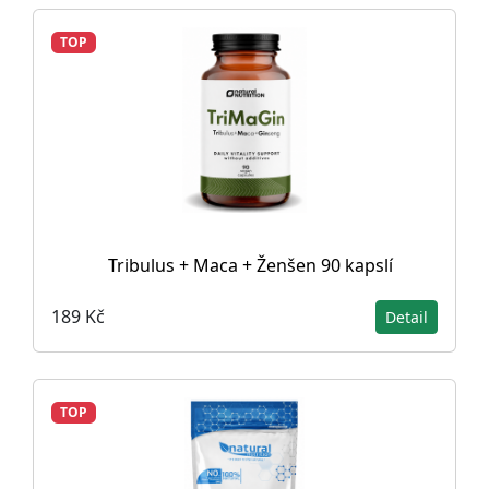
TOP
Tribulus + Maca + Ženšen 90 kapslí
189 Kč
Detail
TOP