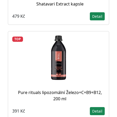
Shatavari Extract kapsle
479 Kč
Detail
TOP
Pure rituals lipozomální Železo+C+B9+B12,
200 ml
391 Kč
Detail