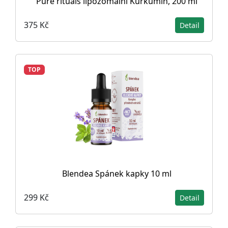
Pure rituals lipozomální Kurkumin, 200 ml
375 Kč
Detail
TOP
Blendea Spánek kapky 10 ml
299 Kč
Detail