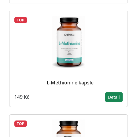
TOP
L-Methionine kapsle
149 Kč
Detail
TOP