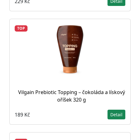
229 Kč
Detail
TOP
Vilgain Prebiotic Topping – čokoláda a lískový
oříšek 320 g
189 Kč
Detail