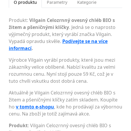
O produktu
Parametry
Kategorie
Produkt:
Vilgain Celozrnný ovesný chléb BIO s
žitem a pšeničnými klíčky
. Jedná se o naprosto
výjimečný produkt, který vyrábí značka Vilgain.
Vypadá opravdu skvěle.
Podívejte se na více
informací
.
Výrobce Vilgain vyrábí produkty, které jsou mezi
zákazníky velice oblíbené. Nabízí kvalitu za velmi
rozumnou cenu. Nyní stojí pouze 59 Kč, což je v
tuto chvíli vskutku dost dobrá cena.
Aktuálně je Vilgain Celozrnný ovesný chléb BIO s
žitem a pšeničnými klíčky zatím skladem. Koupíte
ho
v tomto e-shopu
, kde ho prodávají za výbornou
cenu. Na zboží je totiž zajímavá akce.
Produkt
: Vilgain Celozrnný ovesný chléb BIO s