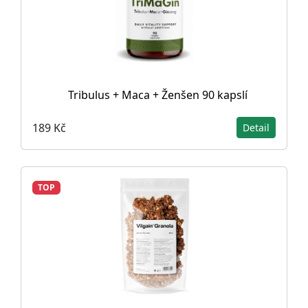
Tribulus + Maca + Ženšen 90 kapslí
189 Kč
Detail
TOP