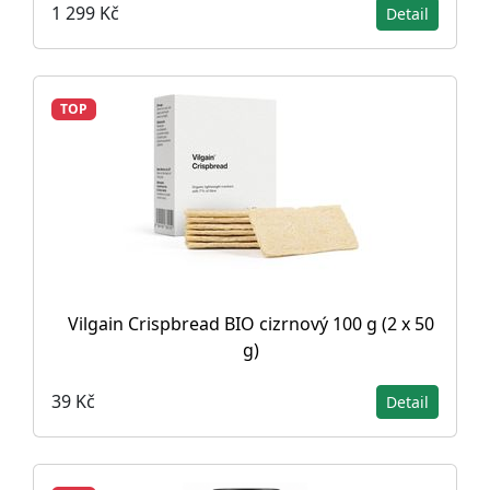
1 299 Kč
Detail
TOP
Vilgain Crispbread BIO cizrnový 100 g (2 x 50
g)
39 Kč
Detail