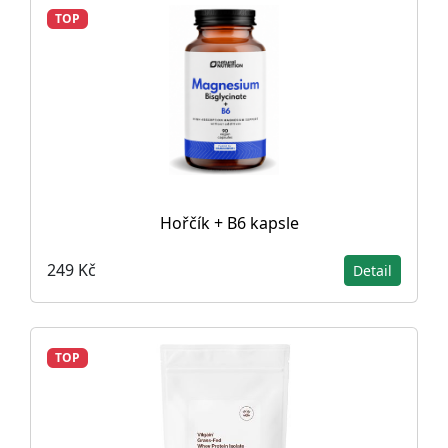
TOP
Hořčík + B6 kapsle
249 Kč
Detail
TOP