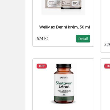
WellMax Denní krém, 50 ml
674 Kč
Detail
32
TOP
T