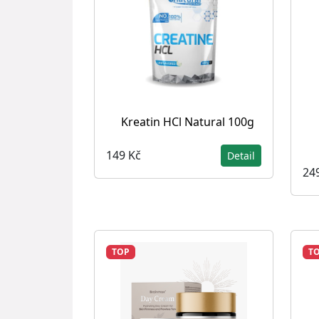
Kreatin HCl Natural 100g
149 Kč
Detail
24
TOP
T