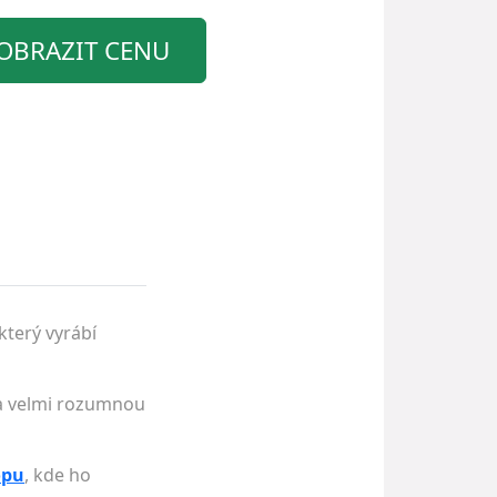
OBRAZIT CENU
který vyrábí
 za velmi rozumnou
opu
, kde ho