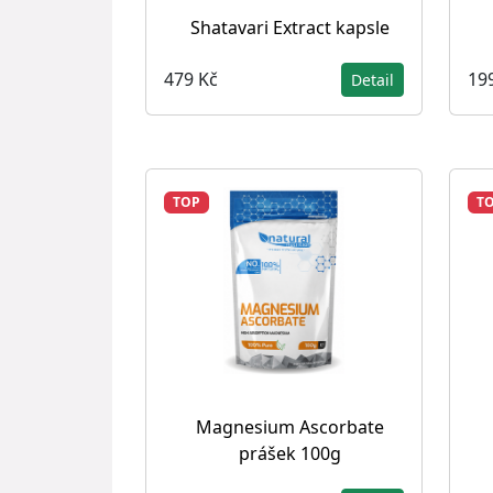
Shatavari Extract kapsle
479 Kč
19
Detail
TOP
T
Magnesium Ascorbate
prášek 100g