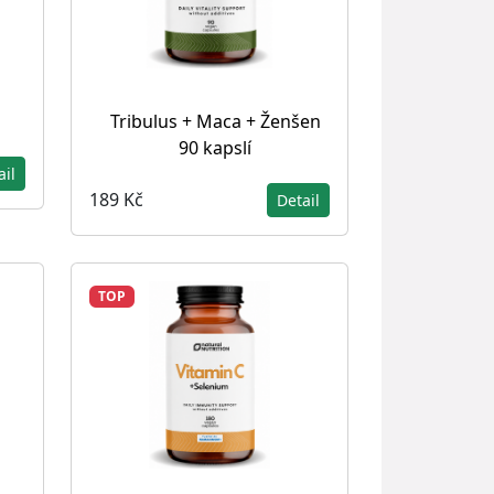
Tribulus + Maca + Ženšen
90 kapslí
ail
189 Kč
Detail
TOP