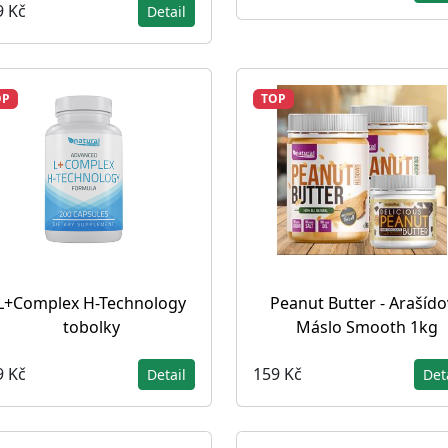
9 Kč
Detail
OP
TOP
L+Complex H-Technology
Peanut Butter - Arašíd
tobolky
Máslo Smooth 1kg
9 Kč
159 Kč
Detail
Det