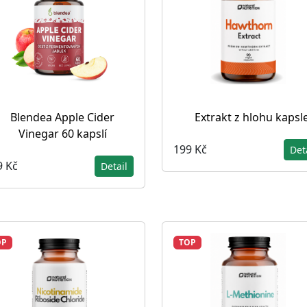
Blendea Apple Cider
Extrakt z hlohu kapsl
Vinegar 60 kapslí
199 Kč
Det
9 Kč
Detail
OP
TOP