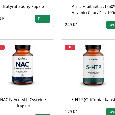
Butyrát sodný kapsle
Amla Fruit Extract (50
Vitamin C) prášek 100
9 Kč
Detail
249 Kč
Det
OP
TOP
NAC N-Acetyl L-Cysteine ​​
5-HTP (Griffonia) kaps
kapsle
179 Kč
Det