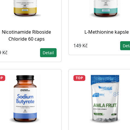
Nicotinamide Riboside
L-Methionine kapsle
Chloride 60 caps
149 Kč
Det
9 Kč
Detail
OP
TOP