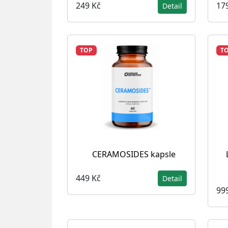
249 Kč
17
Detail
TOP
T
CERAMOSIDES kapsle
449 Kč
Detail
99