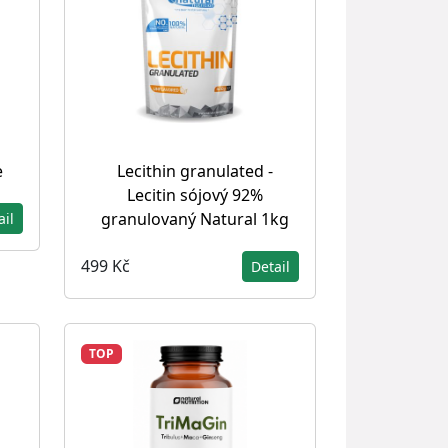
e
Lecithin granulated -
Lecitin sójový 92%
granulovaný Natural 1kg
ail
499 Kč
Detail
TOP