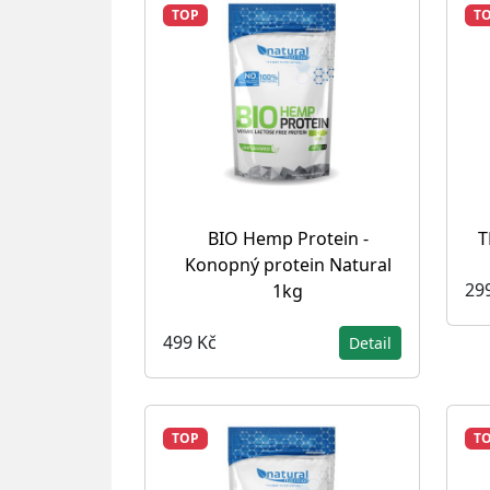
TOP
T
BIO Hemp Protein -
T
Konopný protein Natural
29
1kg
499 Kč
Detail
TOP
T