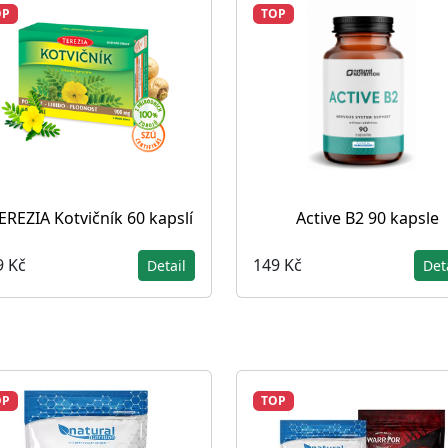
OP
TOP
EREZIA Kotvičník 60 kapslí
Active B2 90 kapsle
9 Kč
149 Kč
Detail
Det
OP
TOP