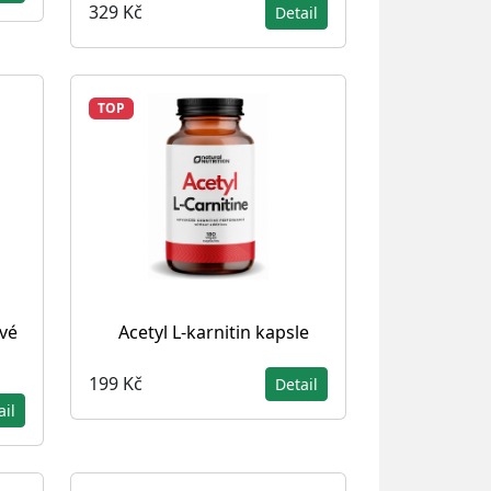
329 Kč
Detail
TOP
ové
Acetyl L-karnitin kapsle
199 Kč
Detail
ail