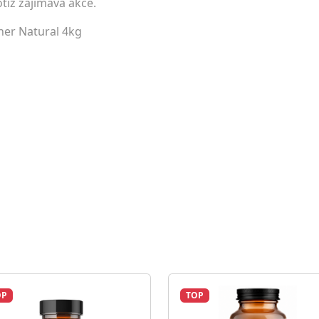
tiž zajímavá akce.
ner Natural 4kg
OP
TOP