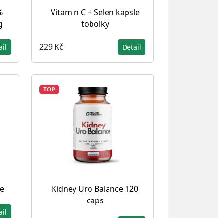
%
Vitamin C + Selen kapsle
g
tobolky
229 Kč
ail
Detail
TOP
le
Kidney Uro Balance 120
caps
ail