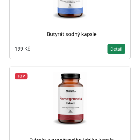
Butyrát sodný kapsle
199 Kč
Detail
TOP
Extrakt z granátového jablka kapsle