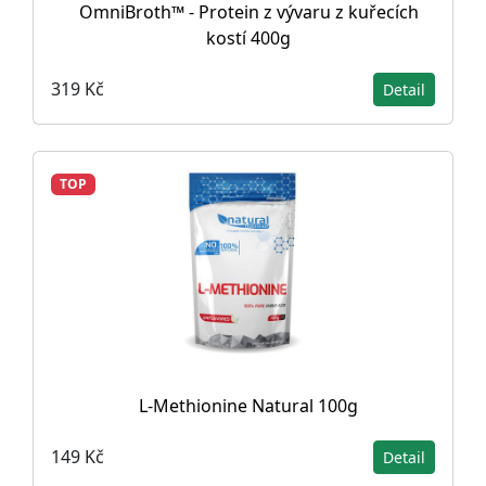
OmniBroth™ - Protein z vývaru z kuřecích
kostí 400g
319 Kč
Detail
TOP
L-Methionine Natural 100g
149 Kč
Detail