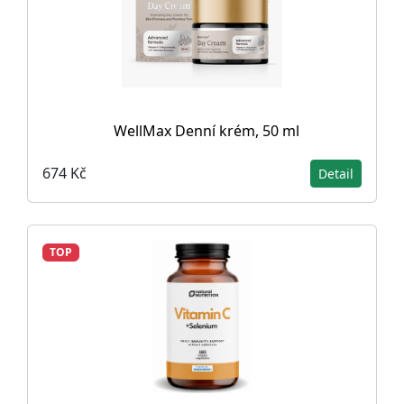
WellMax Denní krém, 50 ml
674 Kč
Detail
TOP