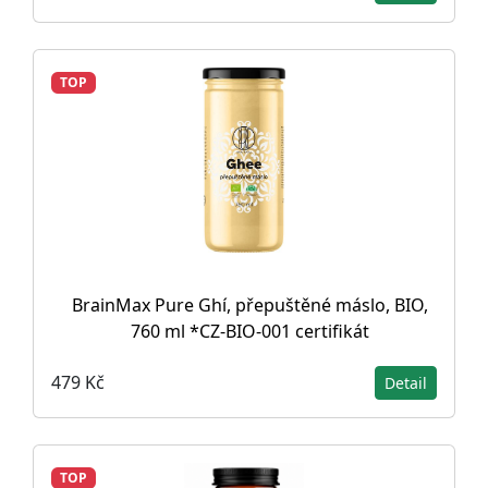
TOP
BrainMax Pure Ghí, přepuštěné máslo, BIO,
760 ml *CZ-BIO-001 certifikát
479 Kč
Detail
TOP