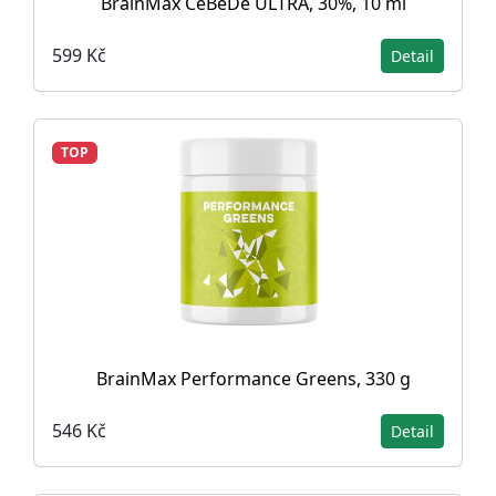
BrainMax CéBéDé ULTRA, 30%, 10 ml
599 Kč
Detail
TOP
BrainMax Performance Greens, 330 g
546 Kč
Detail